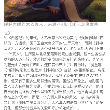
到《西游记》的年代，太乙天尊已经成为实力很强但影响比较
弱的一方诸侯，属于玉皇大帝之下的“二等天帝”。 而到《封神
演义》，太乙干脆就连天帝称号也没了，退到元始天尊门下做
一个“真人”，住所更从北极星落到乾元山金光洞，基本业务也从
以前的天道运转、救苦救难变成哪吒的专门训练师了。甚至因
为乾元山金光洞在四川，连口音也带上了川普滋味。 “魔童哪
吒”系列电影其实也是对《封神演义》这部书的重新解读。 电影
中的太乙真人作为哪吒的师父，延续了原著中“护徒达人”的形
象，但又有了更多生动鲜活的展现。虽然在形象上，电影里的
太乙真人有些搞笑诙谐，但他的内心却无比温暖和坚定，他用
自己的行动诠释了什么是师者的担当和责任，他不再是那个高
高在上的“天帝”，而是一个充满人情味的师父。 从《封神演
义》到《哪吒之魔童系列》，太乙真人的形象虽然经历了诸多
变化，但那份对徒弟的关爱和守护却始终如一。