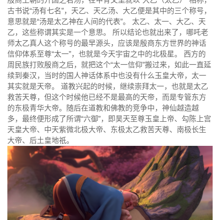
古书说“汤有七名”，天乙、天乙汤、大乙便是其中的三个称号，
意思就是“汤是太乙神在人间的代表”。 太乙、太一、大乙、天
乙，这些称谓其实是一个意思。 所以结论也就出来了，哪吒老
师太乙真人这个称号的最早源头，应该是殷商东方世界的神话
信仰体系至尊“太一”，也就是今天宇宙之中的北极星。 西方的
周民族打败殷商之后，就把这个“太一信仰”搬过来，如此一直延
续到秦汉，当时的国人神话体系中也没有什么玉皇大帝，太一
其实就是天帝。 道教兴起的时候，继续崇拜太一，也就是太乙
救苦天尊，但这个时候他已经不是最高的天帝，而是专管东方
的东极青华大帝。随后在道教和佛教的竞争中，神仙越造越
多，最终便形成了所谓“六御”，即昊天至尊玉皇上帝、勾陈上宫
天皇大帝、中天紫微北极大帝、东极太乙救苦天尊、南极长生
大帝、后土皇地祇。