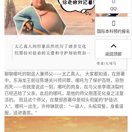
QQ
国际本科预约报名
返回顶部
聊聊哪吒的制造人兼师父——太乙真人。 大家都知道，在原著
中，东海龙王前往陈塘关兴师问罪，哪吒为了保护百姓，自刎
而死——也就是说这一刻，哪吒的肉身，在与父亲李靖决裂时
已经还给了父亲。此后的哪吒，是他的师父用莲花化身之法复
活的。 而且这个师父，在整部原著中是彻头彻尾的“护徒达
人”。哪吒一出生，许仲琳就说： “一道人，头绾双髻，身着道
服，迳进香房。”