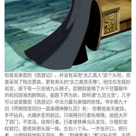
但是吴承恩的《西游记》，并没有采用“太乙真人”这个头衔，而
是采用了档次更高、更有来头的“太乙救苦天尊”。他住在东极妙
岩宫，座下有一只坐骑九头狮子，趁狮奴偷喝了大千甘露殿中
的轮回琼液而醉倒后，偷跑下界为妖，即所谓“九灵元圣”，几乎
可以说是整部《西游记》中法力最为高强的妖怪。书中第九十
回《师狮授受同归一盗道缠禅静九灵》有： 你看他身无披挂，
手不拈兵，大踏步走到前边，只闻得孙行者吆喝哩。他就大开
了洞门，不答话，径奔行者。行者使铁棒当头支住，沙僧抡宝
杖就打。那老妖把头摇一摇，左右八个头，一齐张开口，把行
者、沙僧轻轻地衔于洞内，教：“取绳索来！”那刁钻古怪、古怪