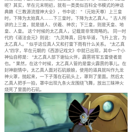
呢？其实，早在元末明初，就有一类类似百科全书模式的神话
典籍《三教源流搜神大全》，书中说： “（元始天尊）上三皇
时，下降为太始真人……下三皇时，下降为太乙真人。” 古人所
讲的上三皇，就是燧人、伏羲、神农；下三皇，则是天皇、地
皇、人皇。 这个时候的太乙真人，记载是非常简略的。 同一时
代的《道法会元》则说： “九灵降真，回车毕道，飞升上宫，为
太乙真人。” 似乎这位真人又和打雷下雨有什么关系。 “太乙真
人”四字，早在元朝的《西游记戏文》中就已出现，其中一个小
神仙自称是： “太乙真人部下谢仙火伴，霹雳将军五雷使者是
也。” 果然，在这个时候，太乙真人管的是雷火霹雳的事儿。在
封神剧情中，太乙真人面对石矶娘娘，使用的道具就叫作九龙
神火罩，抛起来，一下子落在石矶头上，罩到了里面。然后太
乙真人把手一拍，罩中出现九条火龙围绕飞舞，放出三昧神火
烧死了里面的石矶。