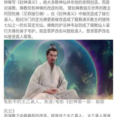
仲琳写《封神演义》，绝大多数神仙并非他的发明创造，而是
对道教、佛教现有神佛的改造利用。 譬如佛教极乐世界的教主
阿弥陀佛（又称接引佛），在《封神演义》中被改造成了接引
道人。相对冷门的定光佛更是被改造成了截教通天教主的随侍
七仙之一的长耳定光仙。佛教的护法神韦驮则成了阐教仙人道
行天尊的弟子韦护。观音菩萨改名叫慈航道人，普贤菩萨改名
叫普贤真人等等。
而道教之中最典型的改造，就是这个太乙真人。 太乙真人是谁