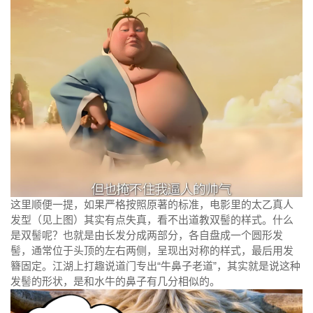
这里顺便一提，如果严格按照原著的标准，电影里的太乙真人
发型（见上图）其实有点失真，看不出道教双髻的样式。什么
是双髻呢？也就是由长发分成两部分，各自盘成一个圆形发
髻，通常位于头顶的左右两侧，呈现出对称的样式，最后用发
簪固定。江湖上打趣说道门专出“牛鼻子老道”，其实就是说这种
发髻的形状，是和水牛的鼻子有几分相似的。