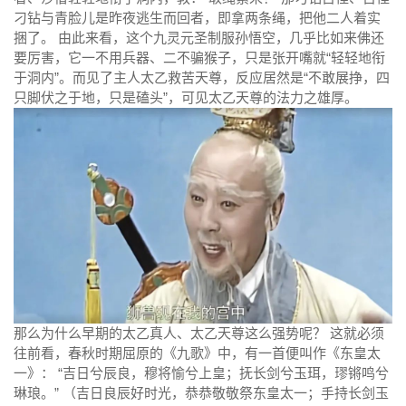
刁钻与青脸儿是昨夜逃生而回者，即拿两条绳，把他二人着实
捆了。 由此来看，这个九灵元圣制服孙悟空，几乎比如来佛还
要厉害，它一不用兵器、二不骗猴子，只是张开嘴就“轻轻地衔
于洞内”。而见了主人太乙救苦天尊，反应居然是“不敢展挣，四
只脚伏之于地，只是磕头”，可见太乙天尊的法力之雄厚。
那么为什么早期的太乙真人、太乙天尊这么强势呢？ 这就必须
往前看，春秋时期屈原的《九歌》中，有一首便叫作《东皇太
一》： “吉日兮辰良，穆将愉兮上皇；抚长剑兮玉珥，璆锵鸣兮
琳琅。” （吉日良辰好时光，恭恭敬敬祭东皇太一；手持长剑玉