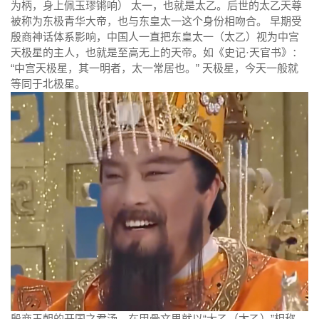
为柄，身上佩玉璆锵响） 太一，也就是太乙。后世的太乙天尊
被称为东极青华大帝，也与东皇太一这个身份相吻合。 早期受
殷商神话体系影响，中国人一直把东皇太一（太乙）视为中宫
天极星的主人，也就是至高无上的天帝。如《史记·天官书》：
“中宫天极星，其一明者，太一常居也。” 天极星，今天一般就
等同于北极星。
殷商王朝的开国之君汤，在甲骨文里就以“大乙（太乙）”相称，