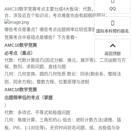
QQ
AMC10数学竞赛考点主要分成4大板块：代数，几何，数论，组
合，涉及近百个知识点，考点难度也会有超纲的部分。
哪些考点是重点？哪些考点出题频率比较低掌握即可？AMC10
国际本科预约报名
竞赛考点中易错点是哪些？下方查看~
AMC10数学竞赛
必考点（重点）
返回顶部
代数：代数计算技巧(因式分解、换元、展开等)、二次函数与方
程、数列、求和问题、直线与圆
几何：几何变换、圆的几何性质 数论：同余(剩余系、整除法
则、同余方程)、整数方程、位置原理与进制
AMC10数学竞赛
出题频率低的考点（掌握
）
代数：多项式、不等式和极值问题
几何：角度计算、三角形的心 组合：进阶计数方法(递推、插
板、PIE、1-1对应等)、无穷时间状态问题、组、合极值与杂