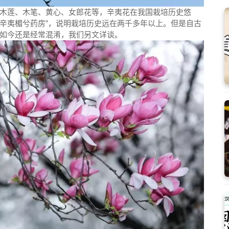
木莲、木笔、黄心、女郎花等，辛夷花在我国栽培历史悠
，辛夷楣兮药房”，说明栽培历史远在两千多年以上。但是自古
如今还是经常混淆，我们另文详谈。