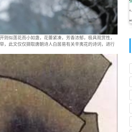
开则似莲花而小如盏，花蕾紧凑，芳香浓郁，极具观赏性，
举，此文仅仅撷取唐朝诗人白居易有关辛夷花的诗词，进行