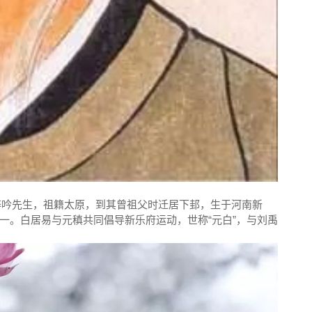
号醉吟先生，祖籍太原，到其曾祖父时迁居下邽，生于河南新
一。白居易与元稹共同倡导新乐府运动，世称“元白”，与刘禹