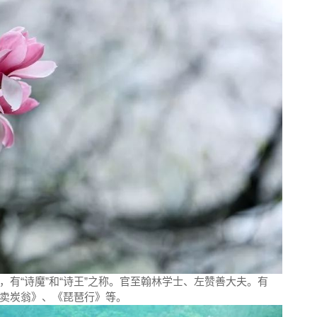
有“诗魔”和“诗王”之称。官至翰林学士、左赞善大夫。有
卖炭翁》、《琵琶行》等。