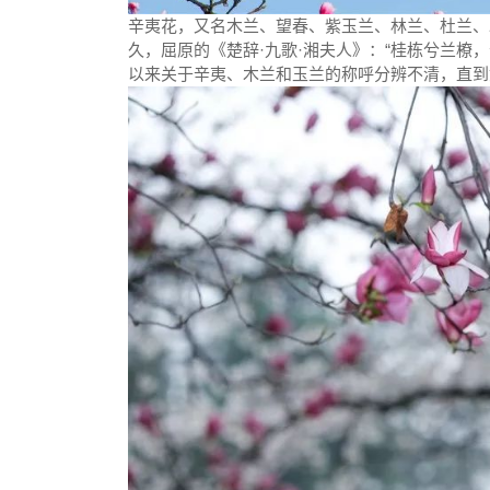
辛夷花，又名木兰、望春、紫玉兰、林兰、杜兰、
久，屈原的《楚辞·九歌·湘夫人》：“桂栋兮兰橑
以来关于辛夷、木兰和玉兰的称呼分辨不清，直到