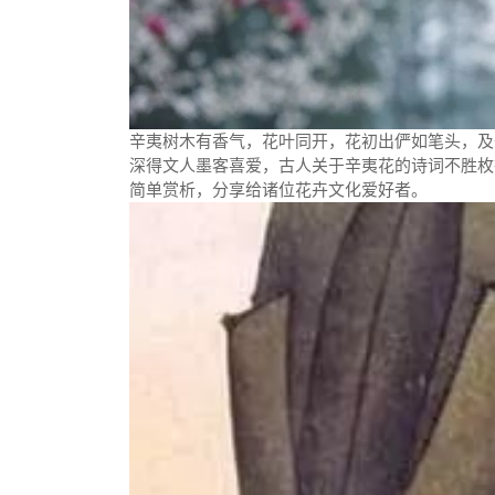
辛夷树木有香气，花叶同开，花初出俨如笔头，及
深得文人墨客喜爱，古人关于辛夷花的诗词不胜枚
简单赏析，分享给诸位花卉文化爱好者。