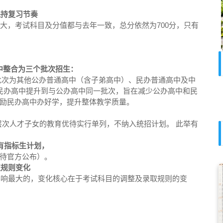
保持复习节奏
大，考试科目及分值都与去年一致，总分依然为700分，只有
中整合为三个批次招生：
批次为其他公办普通高中（含子弟高中）、民办普通高中及中
把民办高中提升到与公办高中同一批次，旨在减少公办高中和民
励民办高中办好学，提升整体教学质量。
层次人才子女的教育优待实行单列，不纳入统招计划。 此举有
有指标生计划，
待官方公布）。
取规则变化
是影响最大的，变化核心在于考试科目的调整及录取规则的变