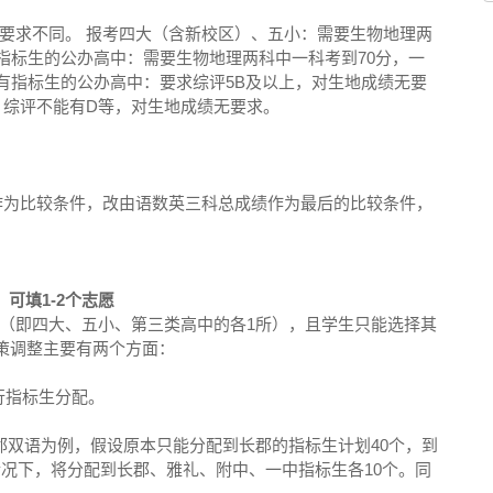
要求不同。 报考四大（含新校区）、五小：需要生物地理两
有指标生的公办高中：需要生物地理两科中一科考到70分，一
考没有指标生的公办高中：要求综评5B及以上，对生地成绩无要
：综评不能有D等，对生地成绩无要求。
不再作为比较条件，改由语数英三科总成绩作为最后的比较条件，
，可填1-2个志愿
（即四大、五小、第三类高中的各1所），且学生只能选择其
政策调整主要有两个方面：
进行指标生分配。
郡双语为例，假设原本只能分配到长郡的指标生计划40个，到
情况下，将分配到长郡、雅礼、附中、一中指标生各10个。同