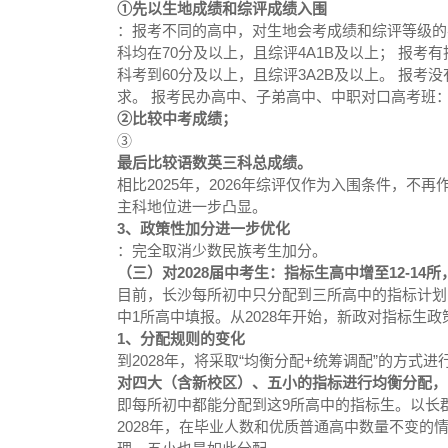
①先以生地成绩和综评成绩入围
：报考不同的高中，对生地会考成绩和综评等级的
科均在70分及以上，且综评4A1B及以上； 报考
科考到60分及以上，且综评3A2B及以上。 报
求。 报考民办高中、子弟高中、中职对口高考班
②比较中考成绩；
③
最后比较语数英三科总成绩。
相比2025年，2026年综评仅作为入围条件，
主科地位进一步凸显。
3、政策性加分进一步优化
：完全取消少数民族考生加分。
（三）对2028届中考生：指标生高中增至12-14所
目前，长沙每所初中只分配到三所高中的指标计划
中1所高中填报。从2028年开始，新政对指标生
1、分配规则的变化
到2028年，将采取“均衡分配+统筹调配”的方式
对四大（含新校区）、五小的指标进行均衡分配，
即每所初中都能分配到这9所高中的指标生。以长
2028年，在毕业人数和优质普通高中数量不变的