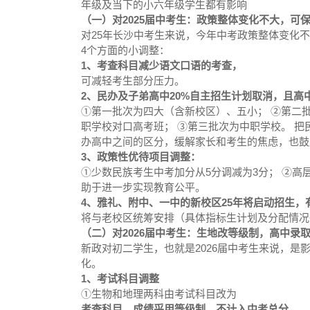
年级及当下的小六年级学生都有影响
（一）对2025届中考生：政策整体变化不大，可
对25年长沙中考生来说，今年中考政策整体变化不
4个方面的小调整：
1、考查科目减少语文口语的考查，
可减轻考生部分压力。
2、民办及子弟高中20%自主招生计划取消，且高
①第一批次为四大（含新校区）、五小； ②第二
职学校对口高考班； ③第三批次为中职学校。 
办高中之间的区分，缓解家长和考生的焦虑，也鼓
3、政策性优待项目调整：
①少数民族考生中考加分从5分调减为3分； ②高
助于进一步实现教育公平。
4、雅礼、附中、一中的新校区25年将启动招生，
将与老校区统筹安排（具体指标生计划及分配情况
（二）对2026届中考生：生地改等级制，高中录
新政对初二学生，也就是2026届中考生来说，
化。
1、考试科目调整
①生物和地理两科由考试科目改为
考查科目，成绩采用等级制，不计入中考总分。