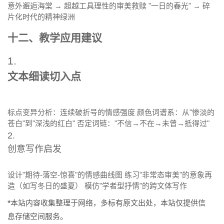
意外邂逅海棠 → 超越工具理性的审美救赎 "一日的春光" → 碎
片化时代的精神绿洲
十二、教学应用建议
1.
文本细读切入点
标点变异分析：连续破折号的情感强度 颜色词谱系：从"惨淡的
苍白"到"深浅的红白" 否定词链："不信→不在→未曾→抵得过"
2.
创意写作启发
设计"期待-落空-惊喜"的情感曲线图 练习"非常态审美"的意象再
造（如写冬日的盛夏） 模仿"学者型抒情"的跨文体写作
*本站内容收集整理于网络，多标有原文出处，本站仅提供信
息存储空间服务。