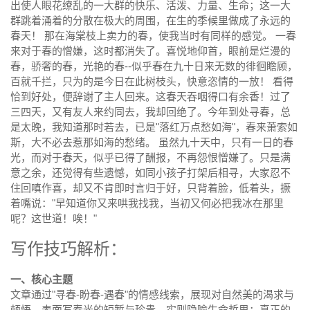
出使人眼花缭乱的一大群的快乐、活泼、力量、生命；这一大
群跳着涌着的分散在极大的周围，在生的季候里做成了永远的
春天！ 那在海棠枝上卖力的春，使我当时有同样的感觉。 一春
来对于春的憎嫌，这时都消失了。喜悦地仰首，眼前是烂漫的
春，骄奢的春，光艳的春--似乎春在九十日来无数的徘徊瞻顾，
百就千拦，只为的是今日在此树枝头，快意恣情的一放！ 看得
恰到好处，便辞谢了主人回来。这春天吞咽得口有余香！过了
三四天，又有友人来约同去，我却回绝了。今年到处寻春，总
是太晚，我知道那时若去，已是"落红万点愁如海"，春来萧索如
斯，大不必去惹那如海的愁绪。 虽然九十天中，只有一日的春
光，而对于春天，似乎已得了酬报，不再怨恨憎嫌了。只是满
意之余，还觉得有些遗憾，如同小孩子打架后相寻，大家忍不
住回嗔作喜，却又不肯即时言归于好，只背着脸，低着头，撅
着嘴说："早知道你又来哄我找我，当初又何必把我冰在那里
呢？这世道！唉！"
写作技巧解析：
一、核心主题
文章通过"寻春-盼春-遇春"的情感线索，展现对自然美的渴求与
顿悟。表面写春光的短暂与珍贵，实则隐喻生命哲思：真正的