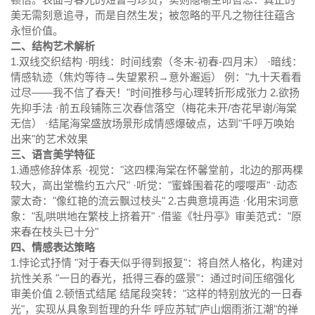
美无需刻意追寻，而是自然生发；被忽略的平凡之物往往蕴含
永恒价值。
二、结构艺术解析
1.双线交织结构 ·明线：时间线索（冬末-初春-四月末） ·暗线：
情感轨迹（焦灼等待→失望累积→意外邂逅） 例："九十天看看
过尽——我不信了春天！"时间推移与心理转折形成张力 2.欲扬
先抑手法 ·前五段铺陈三次春信落空（梅花未开/杏花早谢/海棠
无信） ·结尾海棠盛放场景形成情感爆破点，达到"千呼万唤始
出来"的艺术效果
三、语言美学特征
1.通感修辞体系 ·视觉："这四棵海棠在怀馨堂前，北边的那两棵
较大，高出堂檐约五六尺" ·听觉："蜜蜂围着花的嘤嘤声" ·动态
蒙太奇："像红艳的流云飘过枝头" 2.古典意境再造 ·化用宋词意
象："乱哄哄地在繁枝上挤着开" ·借鉴
《牡丹亭》
审美范式："原
来春在枝头已十分"
四、情感表达策略
1.悖论式抒情 "对于春天似乎得到报复"：将自然人格化，构建对
抗性关系 "一日的春光，抵得三春的盛景"：通过时间压缩强化
审美价值 2.顿悟式结尾 结尾段突转："这样的特别放光的一日春
光"，实现从具象到哲理的升华 呼应苏轼"庐山烟雨浙江潮"的禅