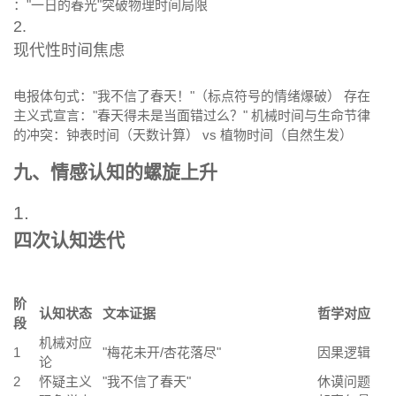
："一日的春光"突破物理时间局限
2.
现代性时间焦虑
电报体句式："我不信了春天！"（标点符号的情绪爆破） 存在
主义式宣言："春天得未是当面错过么？" 机械时间与生命节律
的冲突：钟表时间（天数计算） vs 植物时间（自然生发）
九、情感认知的螺旋上升
1.
四次认知迭代
阶
认知状态
文本证据
哲学对应
段
机械对应
1
"梅花未开/杏花落尽"
因果逻辑
论
2
怀疑主义
"我不信了春天"
休谟问题