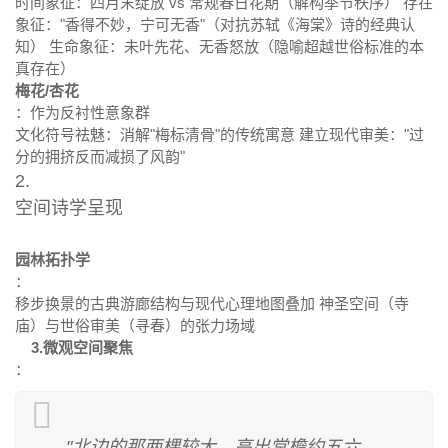
时间象征：四月末绽放 vs 常规春日花期（解构季节秩序） 存在
象征："香得不妙，宁可无香"（对抗苏轼《海棠》诗的经典认
知） 生命象征：未叶先花、无香怒放（隐喻超越世俗标准的本
真存在）
梅花/杏花
：作为反衬性意象群
文化符号祛魅：消解"梅标清骨"的传统寓意 建立现代审美："过
分的拥挤反而减损了风韵"
2.
空间诗学呈现
园林拓扑学
：
移步换景的古典游廊结构与现代心理地图叠加 神圣空间（寺
庙）与世俗审美（寻春）的张力场域
3.微观空间聚焦
：
"北边的那两棵较大，高出堂檐约五六