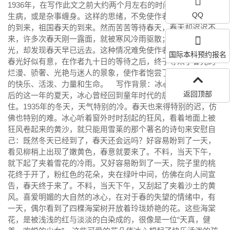
1936年，在写作此文之前大约两个月左右的时间里，冰心或是
QQ
生病，或是杂事缠身。这样的思绪，不免使作者渴望自然春天
的到来，祖国春天的到来。然而苦苦等待春天，春天却迟迟不
来，许多次春天刚一露面，就被寒风冷雨驱散；到处寻找春
光，却发现春天早已远去。这种情况难免使作者痛苦。然而，
国际本科预约报名
春光好似有意，在作者九十日的等待之后，终于等来了春光的
烂漫、骄奢、光艳与迷人的景象，使作者饱尝了“一日春光”带来
的快乐、活泼、力量和生命。 写作背景：冰心的大女儿出生
返回顶部
后的这一年的夏天，冰心曾经回到童年时代的居留地烟台小
住。1935年的冬天，天气特别的冷。春天也来得特别的迟，仿
佛也特别的难。冰心听着窗外时时刮起的狂风，看着地面上被
狂风卷起来的黄沙，就只能用雪莱的那个著名的诗句来安慰自
己：既然冬天已经到了，春天还会远吗？好容易盼到了一天，
看见柳梢上出现了嫩黄色，春意就要来了。不料，当天下午，
就下起了夹着雪花的冷雨。又好容易盼到了一天，院子里的桃
花终于开了，粉红色的花朵，夹在绿叶中间，仿佛在向人间宣
告，春天终于来了。不料，当天下午，又刮起了夹着沙土的黄
风。喜爱明媚的大自然的冰心，在对于春的失望的情绪中，有
一天，偶尔看到了四棵海棠树开放着玲珑娇艳的花。这些海棠
花，是被浅浅的红与淡淡的白染成的，很像是一位“天真，健