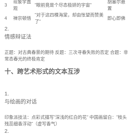
现象学直
胡塞尔悬
3
"眼前竟是个尽态极妍的宇宙"
观
置
"对于这四棵海棠，却由怅望而赞美
4
禅宗顿悟
即心即佛
了"
2.
情感辩证法
正题：对古典春景的期待 反题：三次寻春失败的否定 合题：非
常态春光的终极肯定
十、跨艺术形式的文本互涉
1.
与绘画的对话
印象派技法：点彩式描写"深浅的红白的花" 中国画留白："枝头
残蕊细香浮动"（虚写香气）
2.