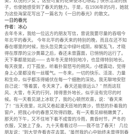
美，欢悦的少女”。这些可爱的花朵使冰心想起了快乐活泼的孩
子，也使她感受到了春天的魅力。于是，在1936年的5月，她就
为这些海棠花写出了一篇名为《一日的春光》的散文。
一日的春光
作者：冰心
去年冬末，我给一位远方的朋友写信，曾说我要尽量的吞咽今
年北平的春天。 今年北平的春天来的特别的晚，而且在还不知
春在哪里的时候，抬头忽见黄尘中绿叶成阴，柳絮乱飞，才晓
得在厚厚的尘沙黄幕之后，春还未曾露面，已悄悄的远行了。
天下事都是如此—— 去年冬天是特别地冷，也显得特别地长。
每天夜里，灯下孤坐，听着扑窗怒号的朔风，小楼震动，觉得
身上心里都没有一丝暖气。一冬来，一切的快乐、活泼、力量
和生命，似乎都冻得蜷伏在每一个细胞的深处。我无聊地安慰
自己说："等着罢，冬天来了，春天还能很远么？" 然而这狂
风、大雪，冬天的行列，排得意外地长，似乎没有完尽的时
候。有一天看见湖上冰软了，我的心顿然欢喜，说："春天来
了！"当天夜里，北风又卷起漫天匝地的黄沙，愤怒的扑着我的
窗户，把我心中的春意又吹得四散。有一天看见柳梢嫩黄了，
那天的下午，又不住地下着不成雪的冷雨，黄昏时节，严冬的
衣服，又披上了身。 九十天看看过尽——我不信了春天！ 几位
朋友说："到
大觉寺
看杏花去罢。"虽然我的心中始终未曾得到春