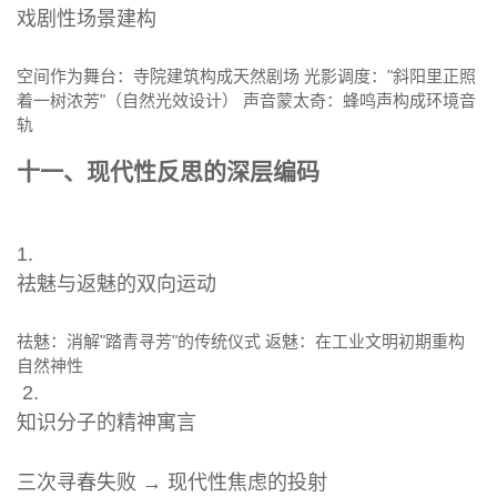
戏剧性场景建构
空间作为舞台：寺院建筑构成天然剧场 光影调度："斜阳里正照
着一树浓芳"（自然光效设计） 声音蒙太奇：蜂鸣声构成环境音
轨
十一、现代性反思的深层编码
1.
祛魅与返魅的双向运动
祛魅：消解"踏青寻芳"的传统仪式 返魅：在工业文明初期重构
自然神性
2.
知识分子的精神寓言
三次寻春失败 → 现代性焦虑的投射