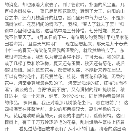
的消息，却也跟着大家去了。到了管家岭，扑面的风尘里，几
百棵杏树枝头，一望已尽是残花败蕊；转到了大工，向阳的山
谷之中，还有几株盛开的红杏，然而盛开中气力已尽，不是那
满树浓红、花蕊相间的情态了。 我想，"春去了就去了罢！"归
途中心里倒也坦然，这坦然中是三分悼惜，七分憎嫌，总之，
我不信春天了。 4月30日的下午，有位朋友约我到挂甲屯吴家花
园看海棠，"且喜天气晴明"——现在回想起来，那天是九十春光
中惟一的春天--海棠花又是我所深爱的，就欣然地答应了。 东
坡恨海棠无香，我却以为若是香得不妙，宁可无香。我的院里
栽了几棵丁香和珍珠梅，夏天还有玉簪，秋天还有菊花，栽后
都很后悔。因为这些花香，都使我头痛，不能折来养在屋里。
所以有香的花中，我只爱兰花、桂花、香豆花和玫瑰，无香的
花中，海棠要算我最喜欢的了。 海棠是浅浅的红，红得"乐而不
淫"，淡淡的白，白得"哀而不伤"，又有满树的绿叶掩映着，秾
纤适中，像一个天真、健美、欢悦的少女，同是造物者最得意
的作品。 斜阳里，我正对着那几树繁花坐下。 春在眼前了！ 这
四棵海棠在怀馨堂前，北边的那两棵较大，高出堂檐约五六
尺。花后是响晴蔚蓝的天，淡淡的半圆的月，遥俯树梢。这四
棵树上，有千千万万玲珑娇艳的花朵，乱烘烘地在繁枝上挤着
开…… 看见过幼稚园放学没有？从小小的门里，挤着的跳出涌