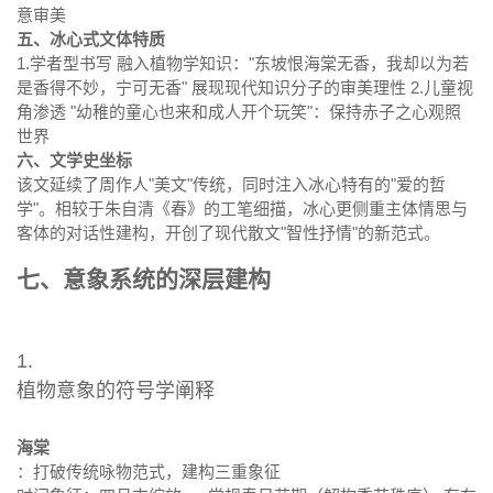
意审美
五、冰心式文体特质
1.学者型书写 融入植物学知识："东坡恨海棠无香，我却以为若
是香得不妙，宁可无香" 展现现代知识分子的审美理性 2.儿童视
角渗透 "幼稚的童心也来和成人开个玩笑"：保持赤子之心观照
世界
六、文学史坐标
该文延续了周作人"美文"传统，同时注入冰心特有的"爱的哲
学"。相较于朱自清《春》的工笔细描，冰心更侧重主体情思与
客体的对话性建构，开创了现代散文"智性抒情"的新范式。
七、意象系统的深层建构
1.
植物意象的符号学阐释
海棠
：打破传统咏物范式，建构三重象征