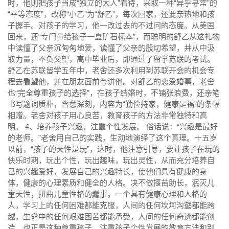
时，他则把孩子当成“独立的大人”看待，采取一种“异乎寻常”的
“平等态度”，改称“小乙”为“舒乙”，每次回家，还要亲热地和孩
子握手。对孩子的学习，他一改过去的不过问的态度。从美国
回来，还“专门带给孩子一盒矿石标本”，而聪明的舒乙从这礼物
中读懂了父亲沉甸甸地爱，读懂了父亲的殷切希望，并从中汲
取力量，不负父望，高中毕业后，即通过了留学苏联的考试。
舒乙在苏联留学五年中，老舍还多次利用到苏联开会的机会专
程去看望他，并在朋友面前夸讲他。对舒乙的恋爱婚事，老舍
也“完全尊重孩子的选择”，在孩子结婚时，不铺张浪费，还亲笔
书写题词质朴，含意深刻，内容为“勤俭持家，健康是福”的条幅
相赠。老舍对孩子用心良苦，教育孩子的方法非常独特和高
明。 4、培养孩子兴趣，注重个性发展。 俗话说：“兴趣是最好
的老师。”老舍用自己的实践，生动地演绎了这个真理。十五岁
以前，“孩子的天性是玩”，这时，他注意引导，要让孩子在玩的
快乐时期，玩出个性，玩出趣味，玩出灵性，从而充分培养自
己的兴趣爱好，发展自己的兴趣特长，使他们具有健康的身
体，健康的心理素质和健全的人格。决不做揠苗助长，泯灭儿
童天性，扭曲儿童性格的蠢事。一个具有健康心理和人格的
人，学习上的任何困难都能克服，人间的任何坎坷沟壑都能跨
越，生命中的任何艰难困苦都能承受，人间的任何奇迹都能创
造。也正是这种尊重孩子，注重孩子个性发展的教育方法和别