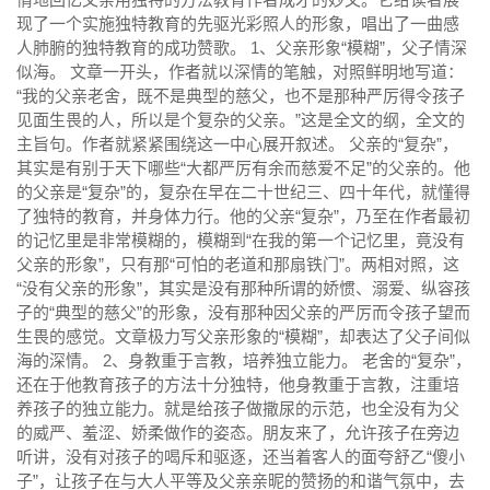
现了一个实施独特教育的先驱光彩照人的形象，唱出了一曲感
人肺腑的独特教育的成功赞歌。 1、父亲形象“模糊”，父子情深
似海。 文章一开头，作者就以深情的笔触，对照鲜明地写道：
“我的父亲老舍，既不是典型的慈父，也不是那种严厉得令孩子
见面生畏的人，所以是个复杂的父亲。”这是全文的纲，全文的
主旨句。作者就紧紧围绕这一中心展开叙述。 父亲的“复杂”，
其实是有别于天下哪些“大都严厉有余而慈爱不足”的父亲的。他
的父亲是“复杂”的，复杂在早在二十世纪三、四十年代，就懂得
了独特的教育，并身体力行。他的父亲“复杂”，乃至在作者最初
的记忆里是非常模糊的，模糊到“在我的第一个记忆里，竟没有
父亲的形象”，只有那“可怕的老道和那扇铁门”。两相对照，这
“没有父亲的形象”，其实是没有那种所谓的娇惯、溺爱、纵容孩
子的“典型的慈父”的形象，没有那种因父亲的严厉而令孩子望而
生畏的感觉。文章极力写父亲形象的“模糊”，却表达了父子间似
海的深情。 2、身教重于言教，培养独立能力。 老舍的“复杂”，
还在于他教育孩子的方法十分独特，他身教重于言教，注重培
养孩子的独立能力。就是给孩子做撒尿的示范，也全没有为父
的威严、羞涩、娇柔做作的姿态。朋友来了，允许孩子在旁边
听讲，没有对孩子的喝斥和驱逐，还当着客人的面夸舒乙“傻小
子”，让孩子在与大人平等及父亲亲昵的赞扬的和谐气氛中，去