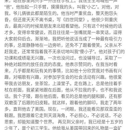
来，站在那里两只手一齐压在手杖上。我怯生生地喊他一声
“爸”，他抬起一只手臂，摸摸我的头，叫我“小乙”。对他，对
我，爷儿俩彼此都是陌生的。他当时严重贫血，整天抱怨头
昏，但还是天天不离书桌，写
《四世同堂》
。他很少到重庆
去，最高兴的时候是朋友来北碚看望他。只有这个时候他的话
才多，变得非常健谈，而且往往是一张嘴就是一串笑话，逗得
大家前仰后合。渐渐地，我把听他说话当成了一种最有吸引力
的事，总是静静地在一边旁听，还免不了跟着傻笑。父亲从不
赶我走，还常常指着我不无亲切地叫我“傻小子”。他对孩子们的
功课和成绩毫无兴趣，一次也没问过，也没辅导过，采取了一
种绝对超然的放任自流的态度。他表示赞同的，在我当时看
来，几乎都是和玩有关的事情，比如他十分欣赏我对书画有兴
趣，对唱歌有兴趣，对参加学生会的社会活动有兴趣。他很爱
带我去访朋友，坐茶馆，上澡堂子。走在路上，总是他拄着手
杖在前面，我紧紧地跟在后面，他从不拉我的手，也不和我说
话。我个子矮，跟在他后面，看见的总是他的腿和脚，还有那
双磨歪了后跟的旧皮鞋。就这样，跟着他的脚印，我走了两年
多，直到他去了美国。现在，一闭眼，我还能看见那双歪歪的
鞋跟。我愿跟着它走到天涯海角，不必担心，不必说话，不必
思索，却能知道整个世界。 再见到父亲时，我已经是十五岁的
少年了，是个初三学生。他给我从美国带回来的礼物是一盒矿