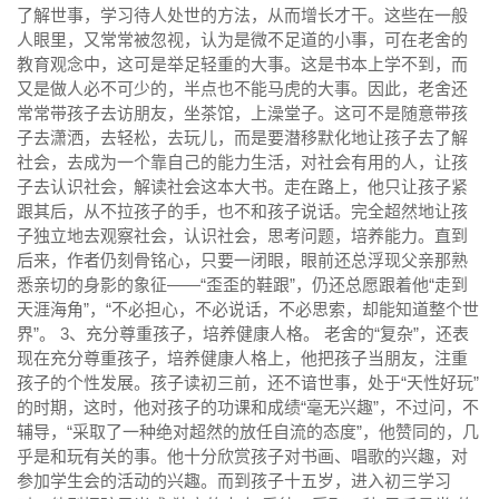
了解世事，学习待人处世的方法，从而增长才干。这些在一般
人眼里，又常常被忽视，认为是微不足道的小事，可在老舍的
教育观念中，这可是举足轻重的大事。这是书本上学不到，而
又是做人必不可少的，半点也不能马虎的大事。因此，老舍还
常常带孩子去访朋友，坐茶馆，上澡堂子。这可不是随意带孩
子去潇洒，去轻松，去玩儿，而是要潜移默化地让孩子去了解
社会，去成为一个靠自己的能力生活，对社会有用的人，让孩
子去认识社会，解读社会这本大书。走在路上，他只让孩子紧
跟其后，从不拉孩子的手，也不和孩子说话。完全超然地让孩
子独立地去观察社会，认识社会，思考问题，培养能力。直到
后来，作者仍刻骨铭心，只要一闭眼，眼前还总浮现父亲那熟
悉亲切的身影的象征——“歪歪的鞋跟”，仍还总愿跟着他“走到
天涯海角”，“不必担心，不必说话，不必思索，却能知道整个世
界”。 3、充分尊重孩子，培养健康人格。 老舍的“复杂”，还表
现在充分尊重孩子，培养健康人格上，他把孩子当朋友，注重
孩子的个性发展。孩子读初三前，还不谙世事，处于“天性好玩”
的时期，这时，他对孩子的功课和成绩“毫无兴趣”，不过问，不
辅导，“采取了一种绝对超然的放任自流的态度”，他赞同的，几
乎是和玩有关的事。他十分欣赏孩子对书画、唱歌的兴趣，对
参加学生会的活动的兴趣。而到孩子十五岁，进入初三学习