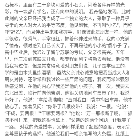
石标本，里面有二十多块可爱的小石头，闪着各种异样的光
彩，每一块都有学名，还有简单的说明。 我奇怪地发现，此时
此刻的父亲已经把我当成了一个独立的大人，采取了一种异乎
寻常的大人对大人的平等态度。他见到我，不再叫“小乙”，而称
呼“舒乙”，而且伸出手来和我握手，好像彼此是朋友一样。他的
手很软，很秀气，手掌很红，握着他伸过来的手，我的心充满
了惊奇，顿时感到自己长大了，不再是他的小小的“傻小子”了。
高中毕业后，我通过了留学苏联的考试，父亲很高兴。五年
里，他三次到苏联去开会，都专程到列宁格勒去看我。他没有
给我写过信，但是常常得意地对朋友们说：儿子是学理工的，
学的是由木头里炼酒精！ 虽然父亲诚心诚意地把我当成大人和
朋友对待，还常常和我讨论一些严肃的问题，我反而常常强烈
地感觉到，在他的内心里我还是他的小孩子。有一次，我要去
东北出差，临行前向他告别，他很关切地问车票带了吗，我说
带好了，他说：“拿给我瞧瞧！”直到我由口袋中掏出车票，他才
放心了。接着又问：“你带了几根皮带？”我说：“一根。”他说：
“不成，要两根！”“干嘛要两根？”他说：“万一那根断了呢，非抓
瞎不可！来，把我这根也拿上。”父亲的这两个问题，让我笑了
一路。 对我的恋爱婚事，父亲同样采取了超然的态度，表示完
全尊重孩子的选择。他送给我们一幅亲笔写的大条幅，红纸上