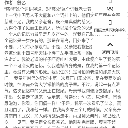
作者：舒乙
QQ
“慈母”这个词讲得通，对“慈父”这个词我老觉着别扭。依我看，
上一代中国男人不大能和这个词挂上钩，他们大都严厉有余而
慈爱不足。我的父亲老舍，既不是典型的慈父，也不是那种严
厉得令孩子见而生畏的人，所以是个复杂的父亲。 我不知道，
国际本科预约报名
一个人的记忆力最早是几岁产生的。就我自己而言，我的第一
个记忆是一岁多有的。那是在青岛，门外来了个老道，什么也
不要，只问有小孩没有。于是，父亲把我抱出去。看见了我，
返回顶部
老道说到十四号那天往小胖子左手腕上系一圈红线，就可以消
灾避难。我被老道的样子吓得哇哇大哭，由此便产生了我的第
一个不可磨灭的记忆。使我遗憾终身的是，在我的第一个记忆
里，竟没有父亲的形象。我记住的只是可怕的老道和那扇大铁
门。 我童年时代的记忆中第一次真正出现父亲，是在我两岁的
时候，在济南齐鲁大学常柏路的房子里。不过，说起来有点泄
气，这次记忆中的父亲正在撒尿。母亲带我到便所去撒尿，尿
不出，父亲走了进来，做示范，母亲说：“小乙，尿泡泡，爸也
尿泡泡，你看，你们俩一样！”于是，我第一次看见了父亲，而
且明白了，我和他一样。 在我两岁零三个月的时候，父亲离开
济南南下武汉，加入到抗战洪流中。再见到父亲时，我已经八
岁。一见面，我觉得父亲很苍老。他刚割完盲肠，腰直不起