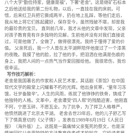
八个大字“勤俭持家，健康是福”，下署“老舍”。这是继矿石标本
之后他送给我的第二份礼物，以后，一直挂在我的床前。可
惜，后来红卫兵把它撕成两半，扔在地上乱踩，等他们走后，
我从地上将它们拣起藏好，保存至今，虽然残破不堪，却是我
的最珍贵的宝贝。 直到前几年，我才从他的文章中发现，父亲
对孩子教育竟有许多独特的见解，生前他并没有对我们直接说
过，可是他做了，全做了，做得很漂亮。我终于懂得了爱的价
值。 父亲死后，我一个人曾在太平湖畔陪伴他度过了一个漆黑
的夜晚。我摸了他的脸，拉了他的手，把泪洒在他满是伤痕的
身上，我把人间的一点热气当作爱回报给他。 我很悲伤，我也
很幸运。
写作技巧解析：
老舍是我国著名的作家和人民艺术家，其话剧
《茶馆》
在中国
现代文学的殿堂上闪耀着不朽的光辉。他出身贫寒，“童年习冻
饿，壮岁备酸辛”。人生的风雨，练就了他铮铮的铁骨，铸成了
他独特的人格。文革中，老舍遭受“四人帮”的残酷迫害，他刚直
不阿，宁愿玉碎，不愿瓦全。为了抗争，为了捍卫人格尊严，
他愤然跳进了北京太平湖。 老舍去世23年后，他的儿子舒乙写
下了情真意切的《父子情》，发表在1989年6月19日《人民日
报》（海外版）上。这既是一篇痛悼父亲冤死的祭文，也是深
情地回忆父亲用独特的方法教育作者成才的
妙文
。它给读者展