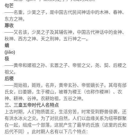
句芒
——名重，少昊之子，是中国古代民间神话中的木神、春神、
东方之神。
蓐收
——又名该，少昊之子及其辅佐神，中国古代神话中的金神、
秋神、西方之神、天之刑神，五行神之一。
蟜
(jiǎo)
极
——黄帝和嫘祖之孙、玄嚣之子、帝喾之父，尧、契、后稷之
祖父。
后稷
——周始祖，
姬姓，名
弃，黄帝玄孙、帝喾嫡长子
。其母
有邰
氏女，曰
姜嫄，生于
稷山，被尊为稷王（也称作稷神）、农
神、耕神、谷神。农耕始祖，五谷之神。
三、三皇五帝时代人名特点
上古时期，人们物质匮乏，生活穷苦，时常受到野兽侵袭，还
有洪水冰火之灾。为了对抗自然，人们以血缘关系为纽带群聚
在一起，组成一个部落，这就产生了最早的氏族（这里的氏和
后代不同）。此时期人名有以下几个特点：