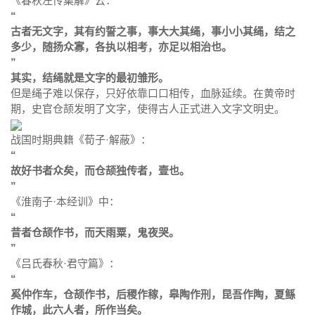
《春秋左传集解》云：
“
古者无文字，其有约誓之事，事大大其绳，事小小其绳，结之
多少，随扬众寡，各执以相考，亦足以相治也。
”
其实，结绳就是文字的最初雏形。
但是绳子难以保存，只好依靠口口相传，血脉延续。在黄帝时
期，史官仓颉发明了文字，使得古人正式进入文字文明史。
战国时期典籍《荀子·解蔽》：
“
故好书者众矣，而仓颉独传者，壹也。
”
《淮南子·本经训》中：
“
昔者仓颉作书，而天雨粟，鬼夜哭。
”
《吕氏春秋·君守篇》：
“
奚仲作车，仓颉作书，后稷作稼，皋陶作刑，昆吾作陶，夏鲧
作城，此六人者，所作当矣。