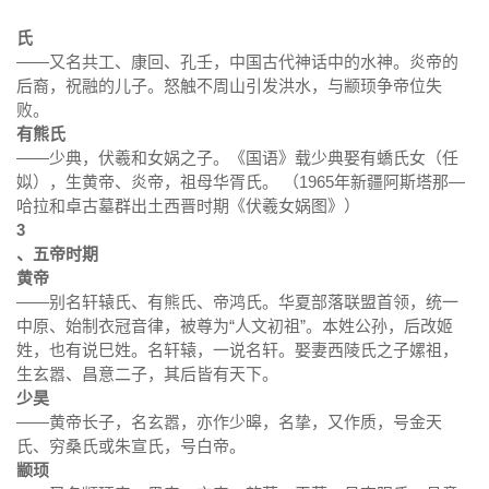
氏
——又名共工、康回、孔壬，中国古代神话中的水神。炎帝的
后裔，祝融的儿子。怒触不周山引发洪水，与颛顼争帝位失
败。
有熊氏
——少典，伏羲和女娲之子。《国语》载少典娶有蟜氏女（任
姒），生黄帝、炎帝，祖母华胥氏。 （1965年新疆
阿斯塔那—
哈拉和卓古墓群
出土西晋时期《伏羲女娲图》）
3
、五帝时期
黄帝
——别名轩辕氏、有熊氏、帝鸿氏。华夏部落联盟首领，统一
中原、始制衣冠音律，被尊为“人文初祖”。本姓公孙，后改姬
姓，也有说巳姓。名轩辕，一说名轩。娶妻西陵氏之子嫘祖，
生玄嚣、昌意二子，其后皆有天下。
少昊
——黄帝长子，名玄嚣，亦作少暤，名挚，又作质，号金天
氏、穷桑氏或朱宣氏，号白帝。
颛顼