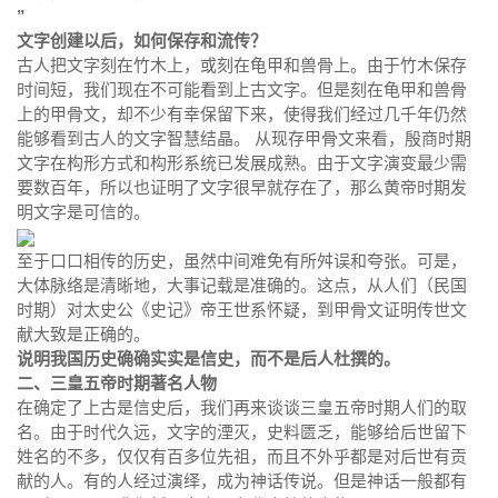
”
文字创建以后，如何保存和流传？
古人把文字刻在竹木上，或刻在龟甲和兽骨上。由于竹木保存
时间短，我们现在不可能看到上古文字。但是刻在龟甲和兽骨
上的甲骨文，却不少有幸保留下来，使得我们经过几千年仍然
能够看到古人的文字智慧结晶。 从现存甲骨文来看，殷商时期
文字在构形方式和构形系统已发展成熟。由于文字演变最少需
要数百年，所以也证明了文字很早就存在了，那么黄帝时期发
明文字是可信的。
至于口口相传的历史，虽然中间难免有所舛误和夸张。可是，
大体脉络是清晰地，大事记载是准确的。这点，从人们（民国
时期）对太史公《史记》帝王世系怀疑，到甲骨文证明传世文
献大致是正确的。
说明我国历史确确实实是信史，而不是后人杜撰的。
二、三皇五帝时期著名人物
在确定了上古是信史后，我们再来谈谈三皇五帝时期人们的取
名。由于时代久远，文字的湮灭，史料匮乏，能够给后世留下
姓名的不多，仅仅有百多位先祖，而且不外乎都是对后世有贡
献的人。有的人经过演绎，成为神话传说。但是神话一般都有