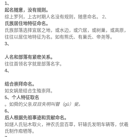
1、
起名随意，没有规则。
综上罗列，上古时期人名没有规则，随意命名。 2、
氏族居住地特征命名。
氏族部落选择宜居之地，或水边，或穴居，或树巢，或高原，
往往以居住地特征为名。如有熊氏、有巢氏、帝尧等。
3、
人名和部落有紧密关系。
往往首领名字就是部落名字。
4、
结合崇拜命名。
如女娲是结合生殖崇拜。
5、个人特征取名
。如舜的父亲
双目失明叫瞽（gǔ）叟。
6、
后人根据先祖事迹和贡献命名。
如燧人氏钻木取火，神农氏尝百草，轩辕氏发明车辆等，伏羲
氏制作庖牺等。