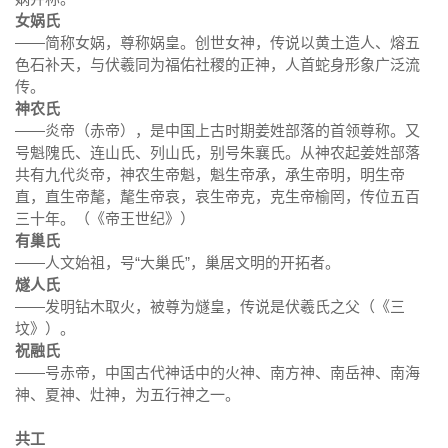
女娲氏
——简称女娲，尊称
娲皇。
创世女神，传说以黄土造人、熔五
色石补天，与伏羲同为福佑社稷的正神，人首蛇身形象广泛流
传。
神农氏
——炎帝（赤帝），是中国上古时期姜姓部落的首领尊称。又
号魁隗氏、连山氏、列山氏，别号朱襄氏。从神农起姜姓部落
共有九代炎帝，神农生帝魁，魁生帝承，承生帝明，明生帝
直，直生帝氂，氂生帝哀，哀生帝克，克生帝榆罔，传位五百
三十年。（《帝王世纪》）
有巢氏
——人文始祖，号“大巢氏”，巢居文明的开拓者。
燧人氏
——发明钻木取火，被尊为燧皇，传说是伏羲氏之父（《三
坟》）。
祝融氏
——号
赤帝，中国古代神话中的火神、南方神、南岳神、南海
神、夏神、灶神，为五行神之一。
共工