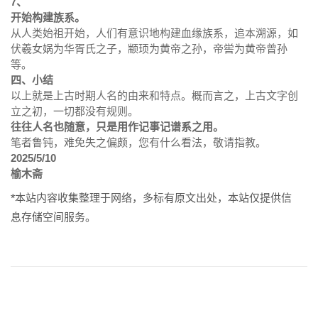
7、
开始构建族系。
从人类始祖开始，人们有意识地构建血缘族系，追本溯源，如
伏羲女娲为华胥氏之子，颛顼为黄帝之孙，帝喾为黄帝曾孙
等。
四、小结
以上就是上古时期人名的由来和特点。概而言之，上古文字创
立之初，一切都没有规则。
往往人名也随意，只是用作记事记谱系之用。
笔者鲁钝，难免失之偏颇，您有什么看法，敬请指教。
2025/5/10
榆木斋
*本站内容收集整理于网络，多标有原文出处，本站仅提供信
息存储空间服务。