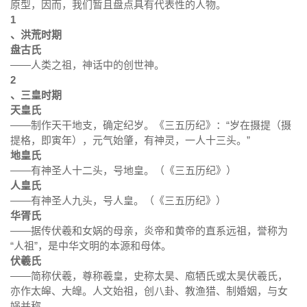
原型，因而，我们暂且盘点具有代表性的人物。
1
、洪荒时期
盘古氏
——人类之祖，神话中的创世神。
2
、三皇时期
天皇氏
——制作天干地支，确定纪岁。《三五历纪》：“岁在摄提（摄
提格，即寅年），元气始肇，有神灵，一人十三头。”
地皇氏
——有神圣人十二头，号地皇。（《三五历纪》）
人皇氏
——有神圣人九头，号人皇。（《三五历纪》）
华胥氏
——据传伏羲和
女娲的母亲，
炎帝和
黄帝的直系远祖，誉称为
“人祖”，是中华文明的本源和母体
。
伏羲氏
——简称伏羲，尊称羲皇，史称太昊、庖牺氏或太昊伏羲氏，
亦作太皞、大皥。人文始祖，创八卦、教渔猎、制婚姻，与女
娲并称。