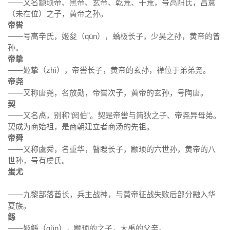
——又名颛顼帝、黑帝、玄帝、乾荒、干荒，号高阳氏，昌意
（未在位）之子，黄帝之孙。
帝喾
——号高辛氏，姬夋（qūn），蟜极长子，少昊之孙，黄帝的曾
孙。
帝挚
——姬挚（zhì），帝喾长子，黄帝的玄孙，禅位于弟弟尧。
帝尧
——又称唐尧，名放勋，帝喾次子，黄帝的玄孙，号陶唐。
契
——又名卨，别称“
阏伯”。契是
帝喾与
简狄之子、帝
尧异母弟。
契成为商始祖，是商朝建立者
商汤的先祖。
帝舜
——又称虞舜，名重华，瞽瞍长子，颛顼的六世孙，黄帝的八
世孙，号有虞氏。
蚩尤
——九黎部落酋长，兵主战神，与黄帝征战失败后部分融入华
夏族。
鲧
——姬鲧（gǔn），颛顼的之子，大禹的父亲。