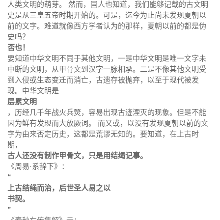
人类文明的萌芽。 然而，国人也知道，我们能够记载的古文明
史是从三皇五帝时期开始的。可是，迄今为止尚未发现夏朝以
前的文字。难道就像西方学者认为的那样，夏朝以前的都是伪
史吗？
否也！
要知道中华文明不同于其他文明，一是中华文明是唯一文字未
中断的文明，从甲骨文到汉字一脉相承。二是不像其他文明受
到入侵或生态变迁而消亡，古遗存被抛弃，以至于现代被发
现。中华文明是
层累文明
，历经几千年战火兵燹，容易出现古迹湮灭的现象。但是不能
因为鲜有发现而大放厥词。 而又或，以没有发现夏朝以前的文
字为由来否定历史，这都是荒谬无知的。要知道，在上古时
期，
古人还没有制作甲骨文，只是用结绳记事。
《周易·系辞下》：
“
上古结绳而治，后世圣人易之以
书契。
”