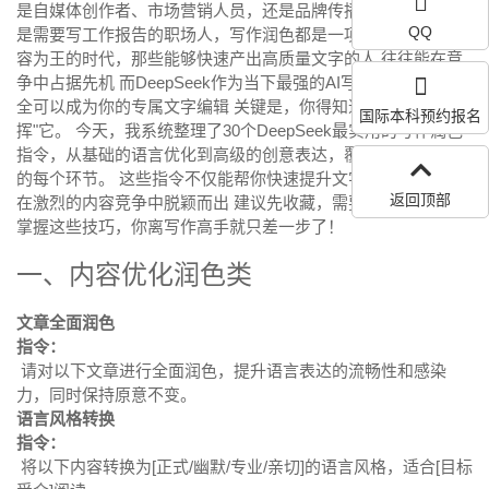
是自媒体创作者、市场营销人员，还是品牌传播从业者，甚至
QQ
是需要写工作报告的职场人，写作润色都是一项必备技能 在内
容为王的时代，那些能够快速产出高质量文字的人 往往能在竞
争中占据先机 而DeepSeek作为当下最强的AI写作助手之一，完
全可以成为你的专属文字编辑 关键是，你得知道怎么"指
国际本科预约报名
挥"它。 今天，我系统整理了30个DeepSeek最实用的写作润色
指令，从基础的语言优化到高级的创意表达，覆盖了内容创作
的每个环节。 这些指令不仅能帮你快速提升文字质量 更能让你
返回顶部
在激烈的内容竞争中脱颖而出 建议先收藏，需要时随手调用。
掌握这些技巧，你离写作高手就只差一步了！
一、内容优化润色类
文章全面润色
指令：
请对以下文章进行全面润色，提升语言表达的流畅性和感染
力，同时保持原意不变。
语言风格转换
指令：
将以下内容转换为[正式/幽默/专业/亲切]的语言风格，适合[目标