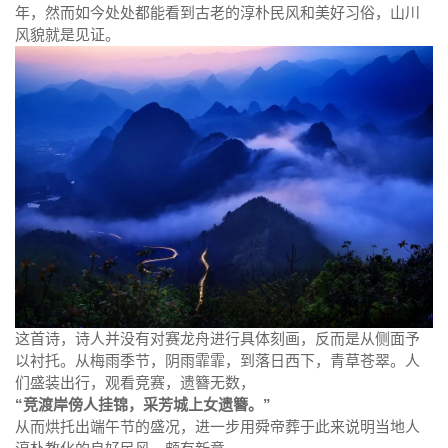
年，然而如今处处都能看到古老的淳朴民风和美好习俗，山川
风貌就是见证。
这首诗，诗人并没有对赛龙舟进行具体刻画，反而是从侧面予
以衬托。从梅雨季节，阴雨霏霏，到落日西下，青草苍翠。人
们盛装出行，观看竞赛，遗簪无数，
“竞渡岸傍人挂锦，采芳城上女遗簪。”
从而烘托出端午节的盛况，进一步用舜帝葬于此来说明当地人