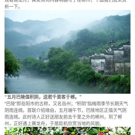
析一下。
“五月巴陵值积阴，送君千里客于郴。”
“巴陵”即岳阳市的古称，又名岳州；“积阴”指梅雨季节长期天气
阴雨连绵。首联介绍缘由，五月端午节，巴陵地区正值天气阴
雨连绵。此时诗人正好送朋友前去千里之外的郴州，到了郴
州，正好遇上赛龙舟，于是趁机欣赏当地的风貌。