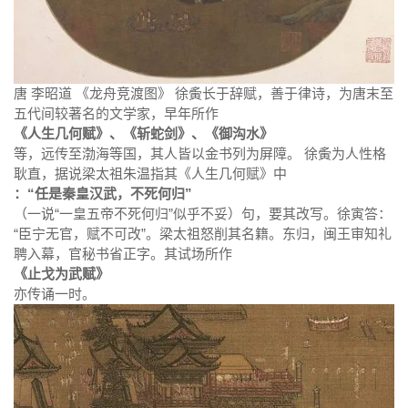
唐 李昭道 《龙舟竞渡图》 徐夤长于辞赋，善于律诗，为唐末至
五代间较著名的文学家，早年所作
《人生几何赋》、《斩蛇剑》、《御沟水》
等，远传至渤海等国，其人皆以金书列为屏障。 徐夤为人性格
耿直，据说梁太祖朱温指其《人生几何赋》中
：“任是秦皇汉武，不死何归”
（一说“一皇五帝不死何归”似乎不妥）句，要其改写。徐寅答：
“臣宁无官，赋不可改”。梁太祖怒削其名籍。东归，闽王审知礼
聘入幕，官秘书省正字。其试场所作
《止戈为武赋》
亦传诵一时。