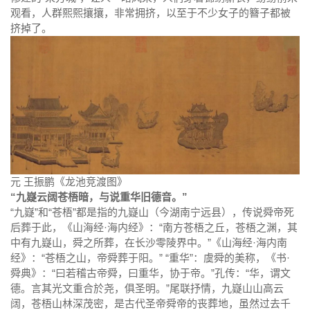
观看，人群熙熙攘攘，非常拥挤，以至于不少女子的簪子都被
挤掉了。
元 王振鹏《龙池竞渡图》
“九嶷云阔苍梧暗，与说重华旧德音。”
“九嶷”和“苍梧”都是指的九嶷山（今湖南宁远县），传说舜帝死
后葬于此，《山海经·海内经》：“南方苍梧之丘，苍梧之渊，其
中有九嶷山，舜之所葬，在长沙零陵界中。”《山海经·海内南
经》：“苍梧之山，帝舜葬于阳。” “重华”：虞舜的美称，《书·
舜典》：“曰若稽古帝舜，曰重华，协于帝。”孔传：“华，谓文
德。言其光文重合於尧，俱圣明。”尾联抒情，九嶷山山高云
阔，苍梧山林深茂密，是古代圣帝舜帝的丧葬地，虽然过去千