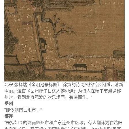
北宋 张择端《金明池争标图》 徐寅的诗词风格恬淡闲适，清新
明丽。这首《岳州端午日送人游郴连》为诗人在端午节游览郴
州时，看到龙舟竞渡的欢乐场面，有感而作。“
岳州
”即今湖南岳阳市，“
郴连
”是指如今的湖南郴州市和广东连州市区域。有人翻译为在岳阳
观看赛龙舟，其实诗词内容明确写了在郴州，下面我们就来赏