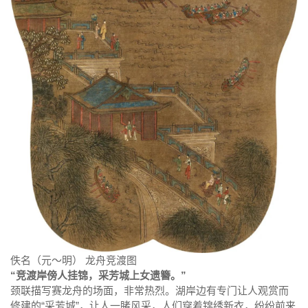
佚名（元～明） 龙舟竞渡图
“竞渡岸傍人挂锦，采芳城上女遗簪。”
颈联描写赛龙舟的场面，非常热烈。湖岸边有专门让人观赏而
修建的“采芳城”，让人一睹风采，人们穿着锦绣新衣，纷纷前来