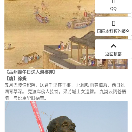
QQ
国际本科预约报名
返回顶部
《岳州端午日送人游郴连》
【唐】徐夤
五月巴陵值积阴，送君千里客于郴。 北风吹雨黄梅落，西日过
湖青草深。 竞渡岸傍人挂锦，采芳城上女遗簪。 九嶷云阔苍梧
暗，与说重华旧德音。