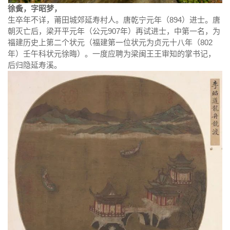
徐夤，字昭梦，
生卒年不详，莆田城郊延寿村人。唐乾宁元年（894）进士。唐
朝灭亡后，梁开平元年（公元907年）再试进士，中第一名，为
福建历史上第二个状元（福建第一位状元为贞元十八年（802
年）壬午科状元徐晦）。一度应聘为梁闽王王审知的掌书记，
后归隐延寿溪。