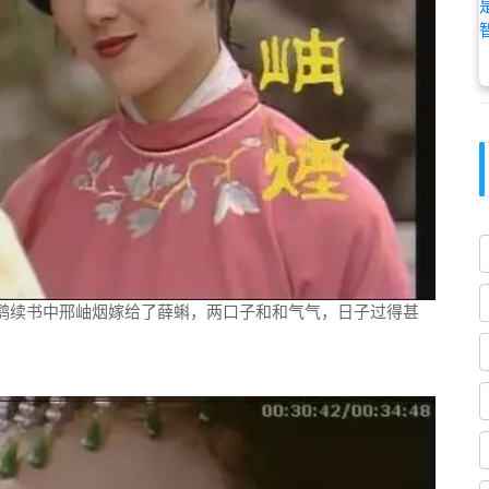
高鹗续书中邢岫烟嫁给了薛蝌，两口子和和气气，日子过得甚