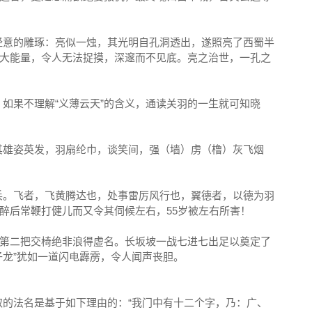
经意的雕琢：亮似一烛，其光明自孔洞透出，遂照亮了西蜀半
大能量，令人无法捉摸，深邃而不见底。亮之治世，一孔之
如果不理解“义薄云天”的含义，通读关羽的一生就可知晓
其雄姿英发，羽扇纶巾，谈笑间，强（墙）虏（橹）灰飞烟
兵。飞者，飞黄腾达也，处事雷厉风行也，翼德者，以德为羽
醉后常鞭打健儿而又令其伺候左右，55岁被左右所害！
稳第二把交椅绝非浪得虚名。长坂坡一战七进七出足以奠定了
子龙”犹如一道闪电霹雳，令人闻声丧胆。
的法名是基于如下理由的：“我门中有十二个字，乃：广、