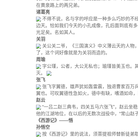
在黄泉路上的两兄弟。
诸葛亮
不得不说，名与字的呼应是一种多么巧妙的不
边天。恰如我们今天的小孔成像，孔后面到底有多
光足矣。名如其人。
关羽
关公关二爷，《三国演义》中义薄云天的人物，
了，这个词好像就是为关羽而造的。
周瑜
字公瑾，公者，大公无私也；瑜瑾皆美玉也。
灭。
张飞
张飞字翼德，雄声犹如轰雷震，独退曹家百万
翼也。可叹翼德性急如火，德中有缺，嗜酒如命，
赵云
“一吕二赵三典韦，四关五马六张飞”，赵云坐
他的江湖地位，在以后的无数次战役中，“常山赵
《西游记》
——悟
孙悟空
按《西游记》里的说法，须菩提祖师替新徒弟取