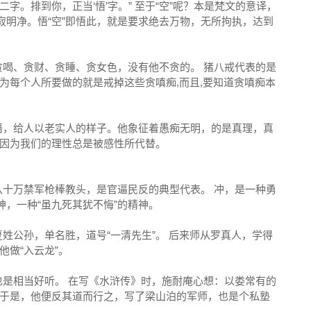
。排到你，正当‘悟’字。” 至于“空”呢？本是梵文的意译，
寂明净。悟“空”即悟此，就是要求绝去万物，无所拘执，达到
喝、贪财、贪睡、贪女色，没有他不贪的。 猪八戒代表的是
为每个人所要做的就是戒掉这些贪嗔痴,而且,要知道贪嗔痴本
语，给人以老实人的样子。他象征着愚痴无明，的是真理，真
，因为我们的理性总是被感性所代替。
十万禁军枪棒教头，是官逼民反的典型代表。 冲，是一种勇
神，一种“虽九死其犹不悔”的精神。
姓公孙，单名胜，道号“一清先生”。 后来师从罗真人，学得
做“入云龙”。
是相当好听。 在写《水浒传》时，施耐庵心想：以娄常有的
于是，他便反其道而行之，写了梁山泊的军师，也是个私塾