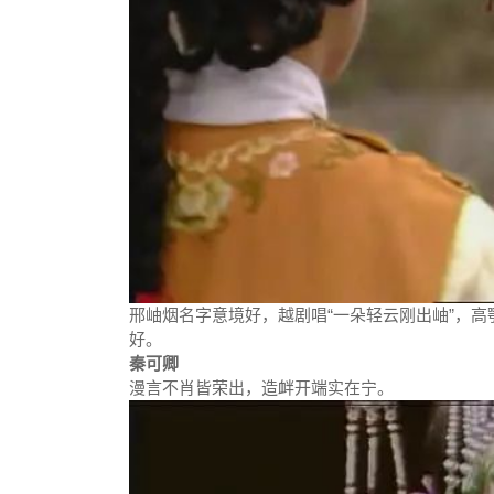
邢岫烟名字意境好，越剧唱“一朵轻云刚出岫”，
好。
秦可卿
漫言不肖皆荣出，造衅开端实在宁。