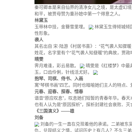
秦可卿本是来自仙界的清净女儿之境，是太虚幻境
和平，被贾母赞为重孙媳中第一个得意之人。
林黛玉
玉带林中挂，金簪雪里埋。
林黛玉生得倾城倾
性形象。
袭人
其名出自 宋·陆游《村居书喜》：“花气袭人知骤
姓花，名字里有个“花气袭人知昼暖”的典故，贾政
晴雯
霁月难逢，彩云易散。
晴雯是《红楼梦》中最
玉，口齿伶俐，针线活尤好。
抱琴、司棋、侍书、入画
寓“琴棋书画”四艺。同时也暗喻她们主人的特点
元春、迎春、探春、惜春
谐音“原应叹息”，叹息她们短暂的青春年华。春
也有人认为是“原因探析”，探析封建社会衰败、灭
《三国演义》
——雄
刘备
刘备的一生一直在兑现着他的承诺。二弟被东
仇，兑现结义之情，试问历史上有几人？不久三弟