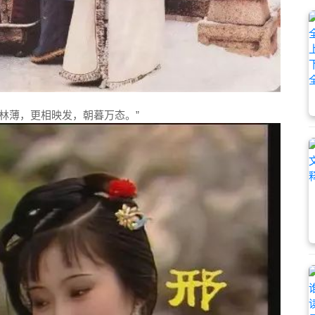
渚林薄，更相映发，朝暮万态。”