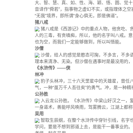
大、智、慧、真、如、性、海、颖、悟、圆、觉十二字
音译作“舜若”，指事物之虚幻不实，或指理体之空
“无我”境界，即所谓“身心俱无，即是佛道”。
猪八戒
猪八戒是《西游记》中的重点人物，他贪吃、贪
人的三毒，有贪嗔痴，所以，他的名字叫八戒。意
也为空，而我们一定能够做到，所以叫悟能。
沙僧
沙僧，给人的感觉是憨态可掬，不多言，不多
理本来清净、无染。但沙僧在遇事时是最没用的
《水浒传》
——侠
林冲
豹子头林冲，三十六天罡星中的天雄星，曾任八
气，一种“虽万千人吾往矣”的勇气。冲，是一种精
公孙胜
入云龙公孙胜。《水浒传》中梁山好汉之一，复
一身道术，善能呼风唤雨，驾雾腾云，江湖上都称他
吴用
智取生辰纲，在整个水浒传中穿针引线，名字也
学问，要是不想到邪道上去，是能干一番事业的。