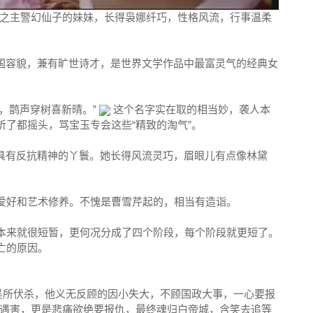
之主警幻仙子的妹妹，长得袅娜纤巧，性格风流，行事温柔
国容貌，兼有旷世诗才，是世界文学作品中最富灵气的经典女
暖，鹊声穿树喜新晴。”
这个名字实在取的相当妙，袭人本
听了都摇头，骂宝玉专会这些“精致的淘气”。
具有反抗精神的丫鬟。她长得风流灵巧，眉眼儿有点像林黛
、爱好和艺术修养。不愧是曹雪芹起的，相当有造诣。
天本来就很短暂，更何况分成了四个阶段，每个阶段就更短了。
亡的原因。
吴所伏杀，他义无反顾的因小失大，不顾国政大事，一心要报
遇害，更是悲痛欲绝要报仇，最终魂归白帝城，含笑去追等