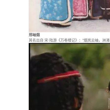
邢岫烟
其名出自 宋·陆游《万卷楼记》：“烟岚云岫，洲