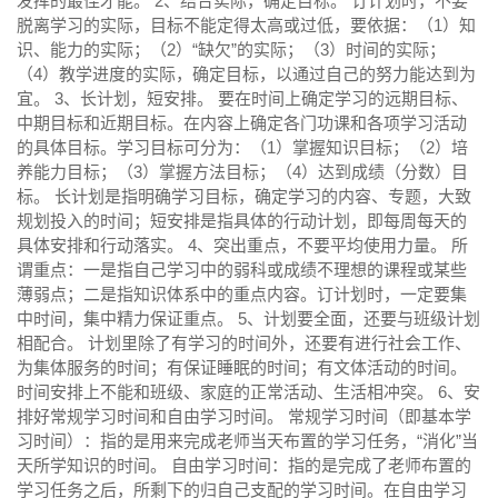
发挥的最佳才能。 2、结合实际，确定目标。 订计划时，不要
脱离学习的实际，目标不能定得太高或过低，要依据：（1）知
识、能力的实际；（2）“缺欠”的实际；（3）时间的实际；
（4）教学进度的实际，确定目标，以通过自己的努力能达到为
宜。 3、长计划，短安排。 要在时间上确定学习的远期目标、
中期目标和近期目标。在内容上确定各门功课和各项学习活动
的具体目标。学习目标可分为：（1）掌握知识目标；（2）培
养能力目标；（3）掌握方法目标；（4）达到成绩（分数）目
标。 长计划是指明确学习目标，确定学习的内容、专题，大致
规划投入的时间；短安排是指具体的行动计划，即每周每天的
具体安排和行动落实。 4、突出重点，不要平均使用力量。 所
谓重点：一是指自己学习中的弱科或成绩不理想的课程或某些
薄弱点；二是指知识体系中的重点内容。订计划时，一定要集
中时间，集中精力保证重点。 5、计划要全面，还要与班级计划
相配合。 计划里除了有学习的时间外，还要有进行社会工作、
为集体服务的时间；有保证睡眠的时间；有文体活动的时间。
时间安排上不能和班级、家庭的正常活动、生活相冲突。 6、安
排好常规学习时间和自由学习时间。 常规学习时间（即基本学
习时间）：指的是用来完成老师当天布置的学习任务，“消化”当
天所学知识的时间。 自由学习时间：指的是完成了老师布置的
学习任务之后，所剩下的归自己支配的学习时间。在自由学习