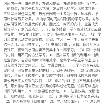
时间内一般可做两件事：补课和提高。补课是指弥补自己学习
上的缺欠；提高是指深入钻研，发展自己的学习优势或特长。
不管是补课还是提高，最好要围绕一个专题进行，这样做，学
习比较容易见效果。 自由学习时间内所取得的学习效果，对改
变学习现状具有重大的作用，因此这一时间的安排，应当成为
制订学习计划的重点之一。 7、脑体结合，学习和其他活动应合
理安排。 在安排计划时，不要长时间地从事单一活动。（1）学
习和体育活动要交替安排。比如，学习了一下午，就应当去锻
炼一会儿，再回来学习；（2）安排科目时，文科、理科的学习
要错开，相近的学习内容不要集中在一起学习；（3）同一学科
的材料，用不同的方法学习。 8、提高学习时间的利用率 时间
是宝贵的，自觉提高时间利用效率，是每个中学生学习上进行
自我修养的重要内容。（1）早晨或晚上，一天学习的开头和结
尾时间，可安排着重记忆的科目，如英语科等；（2）心情比较
愉快，注意力比较集中，时间较完整时，可安排比较枯燥的内
容或自己不太喜欢的科目；（3）零星的或注意力不易集中的时
间，可安排学习自己最感兴趣的学科或做习题。这样可以提高
时间的利用率。 9、计划要留有余地。 10、注意效果，定期检
查，及时调整。 检查内容：（1）计划中的学习任务是否完成？
（2）是否基本按计划去做？（3）学习效果如何？（4）总结得