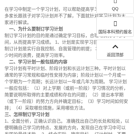
QQ
在学习中制定一个学习计划，可以帮助提高学习效率。但是很
多家长跟孩子对学习计划并不了解，下面就针对学习计划为大
家进行解读。
一、为什么要制订学习计划
国际本科预约报名
制订学习计划的目的是通过确定学习目标，合理地安排学习时
间，从而提高学习成绩。 1、计划是实现学习目标的蓝图； 2、
制订计划是实行自我控制、自我管理的前提； 3、制订计划能减
返回顶部
少时间的浪费，提高学习效率。
二、学习计划一般包括的内容
学习计划有平时计划、阶段计划和长远计划三种。平时计划以
通常的学习常规和临时性安排为内容；阶段计划以一个月或一
个学期为一个周期；长远计划以一年或几年为周期。 学习计划
一般应包括：（1）对上学期（或前一阶段）学习情况的分析，
简要说明所取得的主要成绩和存在的问题；（2）提出本学期
（或下一阶段）的努力方向并确定目标；（3）学习时间如何安
排；（4）采取哪些措施，采用哪些方法。
三、怎样制订学习计划
1、全面分析，正确认识自己。 准确找出自己的长处和短处，以
便明确自己学习的特点、发展的方向，发现自己在学习中可以