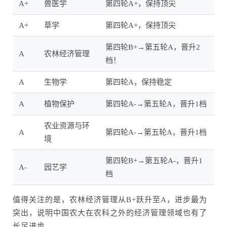
A+
兽医学
第四轮A+，保持顶尖
A+
草学
第四轮A+，保持顶尖
第四轮B+→第五轮A，晋升2
A
农林经济管理
档！
A
生物学
第四轮A，保持稳定
A
植物保护
第四轮A-→第五轮A，晋升1档
农业资源与环
A
第四轮A-→第五轮A，晋升1档
境
第四轮B+→第五轮A-，晋升1
A-
园艺学
档
值得关注的是，农林经济管理从B+跃升至A，进步最为
突出，说明中国农大在农科之外的经济管理领域也有了
长足进步。