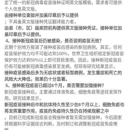
定了统一的新冠病毒疫苗接种证明英文版模板。需求者可提供
个人信息英文版，
由接种单位查验并加盖印章后予以提供
；不具备英文版接种凭证翻译能力者，
由县（市、区）级疾控机构提供英文版接种凭证，接种单位加
盖印章后予以提供。
4、接种新冠疫苗后仍被感染，是否说明疫苗无效？
近期个别地方报道了接种疫苗后感染的新冠病例。其实，任何
疫苗保护效力均不可能达到100%，世界卫生组织规定新冠疫苗
保护效力达到50%以上即可获批使用。因此，接种新冠疫苗后
仍有可能被新冠病毒感染甚至发病，但现有研究结果显示，
接种疫苗感染后多为无症状或者轻型病例，发生重症和死亡的
风险大大降低，效果仍十分显著。
5、接种新冠疫苗已超过6个月，是否需要加强接种？
新冠疫苗接种后，主要通过体液免疫、细胞免疫等途径发挥作
用。研究结果显示，
新冠疫苗接种后中和抗体持久性至少在6个月以上，细胞免疫也
将发挥重要作用，疫苗的免疫持久性仍在持续观察之中
。目前已完成新冠疫苗全程接种者暂无需加强接种，今后国家
将根据科学证据综合判断，及时制订和调整新冠疫苗免疫策