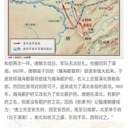
和前两次一样，唐朝北伐后，军队无法驻扎，也撤回到了漠
南。663年，唐朝鉴于回纥（瀚海都督府）部逐渐强大起来，于
是就将瀚海都督府提拔为瀚海都护府，名义上总管漠北铁勒各
部。而回纥首领对则称可汗，逐渐成为了漠北各部的首领。669
年，瀚海都护府又改名为了安北都护府。唐朝在漠北，有都护
府之名，但是没有都护府之实，因而《新唐书》记载唐朝疆域
为：“唐土东至安东府，西至安西府，南至日南郡，北至单于府
（位于漠南）。南北如前汉之盛，东则不及，西则过之。”