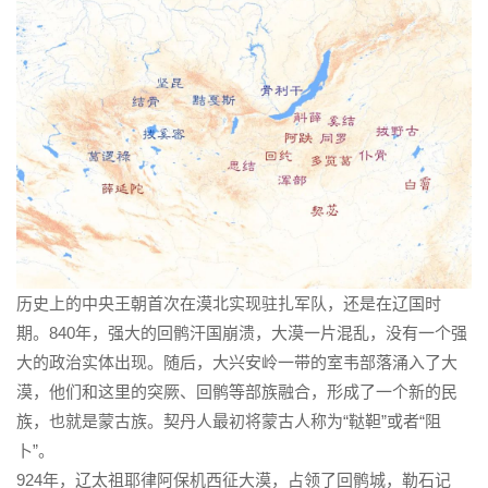
历史上的中央王朝首次在漠北实现驻扎军队，还是在辽国时
期。840年，强大的回鹘汗国崩溃，大漠一片混乱，没有一个强
大的政治实体出现。随后，大兴安岭一带的室韦部落涌入了大
漠，他们和这里的突厥、回鹘等部族融合，形成了一个新的民
族，也就是蒙古族。契丹人最初将蒙古人称为“鞑靼”或者“阻
卜”。
924年，辽太祖耶律阿保机西征大漠，占领了回鹘城，勒石记