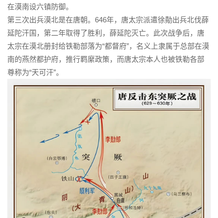
在漠南设六镇防御。
第三次出兵漠北是在唐朝。646年，唐太宗派遣徐勣出兵北伐薛
延陀汗国，第二年取得了胜利，薛延陀灭亡。此次战争后，唐
太宗在漠北册封给铁勒部落为“都督府”，名义上隶属于总部在漠
南的燕然都护府，推行羁縻政策，而唐太宗本人也被铁勒各部
尊称为“天可汗”。