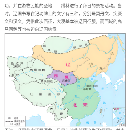
功，并在游牧民族的圣地——蹛林进行了拜日的祭祀活动。当
时，辽国书写在记功碑上的文字有三种，分别是契丹文、突厥
文和汉文。凭借此次西征，大漠基本被辽国征服，而西域的高
昌回鹘等也被迫向辽国纳贡。