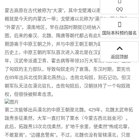
QQ
蒙古高原在古代被称为“大漠”，其中戈壁滩以南称为“漠南”，大
概就是今天的内蒙古一带；戈壁滩以北称为“漠北”，现在称为
“外蒙古”。漠南地区，早在战国时期就已经纳入了中原政权的版
国际本科预约报名
图，后来的秦汉、北魏、隋唐等朝代都占有此地。而漠北却长
期游离于中原王朝之外，并与中原王朝王朝为敌。
历史上，中原王朝的军队首次进入漠北是在汉武帝时期。前119
返回顶部
年，汉武帝派遣卫青、霍去病等带领10万大军深入漠北，击败
了匈奴的主力部队，导致匈奴走向了衰落。东汉时期，窦宪也
在89年出兵北伐到漠北燕然山，击败北匈奴，刻石记功。但汉
朝军队无法在漠北驻扎，击败匈奴后，汉朝扶持了一个匈奴政
权，但很快被鲜卑击溃。
第二次能够出兵漠北的中原王朝是北魏。429年，北魏太武帝拓
跋焘亲征柔然，大军一直打到了栗水（今蒙古西北翁金河）。
此后，拓跋焘13次北伐柔然，扩地千余里，使柔然“怖成北窜，
不敢复南”，“边疆息警矣”。不过，北魏也没有管辖漠北，只是