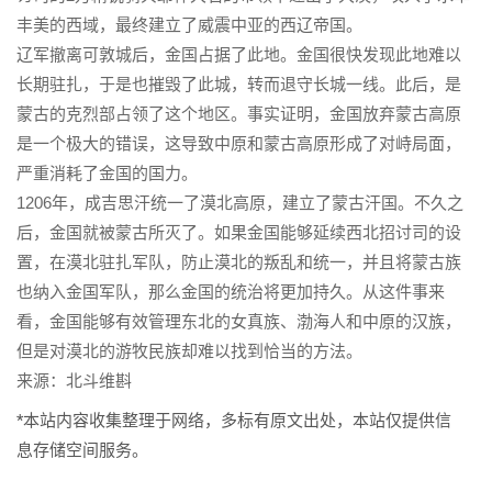
丰美的西域，最终建立了威震中亚的西辽帝国。
辽军撤离可敦城后，金国占据了此地。金国很快发现此地难以
长期驻扎，于是也摧毁了此城，转而退守长城一线。此后，是
蒙古的克烈部占领了这个地区。事实证明，金国放弃蒙古高原
是一个极大的错误，这导致中原和蒙古高原形成了对峙局面，
严重消耗了金国的国力。
1206年，成吉思汗统一了漠北高原，建立了蒙古汗国。不久之
后，金国就被蒙古所灭了。如果金国能够延续西北招讨司的设
置，在漠北驻扎军队，防止漠北的叛乱和统一，并且将蒙古族
也纳入金国军队，那么金国的统治将更加持久。从这件事来
看，金国能够有效管理东北的女真族、渤海人和中原的汉族，
但是对漠北的游牧民族却难以找到恰当的方法。
来源：北斗维斟
*本站内容收集整理于网络，多标有原文出处，本站仅提供信
息存储空间服务。