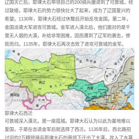
辽国灭亡后，耶律大石带领自己的200骑兵撤退到了可敦城，经
过联络，耶律大石的势力很快壮大了起来，成为了辽国复兴的
希望。1130年，耶律大石经过休整后开始反攻金国。第二年，
金国派遣大军进攻可敦城。金军进入漠北后，他们面对的是千
里无人烟的大漠，补给非常困难，因而遭到了辽军的袭击，惨
败而归。1135年，耶律大石再次击败了进攻可敦城的金军。
耶律大石西迁
可敦城深入漠北，是一座孤城。耶律大石认为以此为基地难以
复国，于是在击退金军后就选择了西迁。1135年后，西北路招
讨司的2万精锐骑兵耶律大石的带领下迁出了大漠，攻入了水草