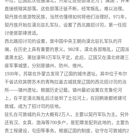
不过，辽国此次征服漠北，只是让这些部落沦为了“属国”，并未
直接统辖其部落。这些部落迁徙不断，经常叛乱，难以治理。
契丹族也是游牧民族，当然也懂得如何将他们治理好。971年，
契丹族开始在漠北驻扎军队，设置了西北路招讨司，第一任招
讨使是耶律贤适。
西北路招讨司的设置，是中国中央王朝向漠北驻扎军队的开
端，在历史上具有重要的意义。982年，漠北各部叛乱，辽国派
遣萧太妃、萧挞凛带3万军队平定。此后，辽国又在漠北修建三
座军事城堡，分别是镇州、防州、维州。
1930年，苏联在外蒙古发现了辽国的城市遗址。其中位于布尔
干省达欣其楞苏木的青陶拉盖古城就是辽国的西北招讨司的治
所——镇州遗址。根据历史记载，镇州最初设置在克鲁伦河
上，在平定漠北叛乱后迁徙到了土拉河上，在回鹘故都修建可
敦城，成为了招讨司的驻地。
驻扎在可敦城的兵力大概有2万人，主要以契丹军队为主。另外
还有汉、女真、渤海等700多户，是犯罪发配到此地的，主要负
责工程建设，屯田等事务。根据辽国的制度，驻守在可敦城的2