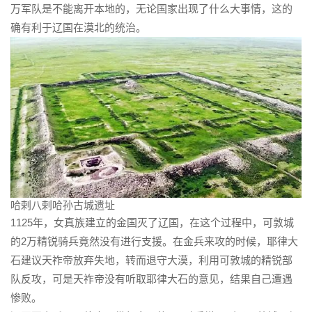
万军队是不能离开本地的，无论国家出现了什么大事情，这的
确有利于辽国在漠北的统治。
哈剌八剌哈孙古城遗址
1125年，女真族建立的金国灭了辽国，在这个过程中，可敦城
的2万精锐骑兵竟然没有进行支援。在金兵来攻的时候，耶律大
石建议天祚帝放弃失地，转而退守大漠，利用可敦城的精锐部
队反攻，可是天祚帝没有听取耶律大石的意见，结果自己遭遇
惨败。