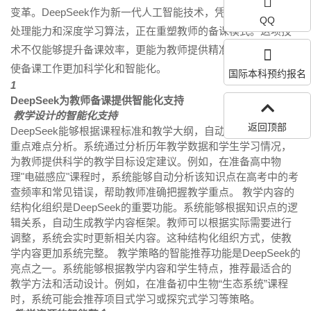
变革。DeepSeek作为新一代人工智能技术，凭借其强大的数据
QQ
处理能力和深度学习算法，正在重塑教师的备课模式。这项技
术不仅能够提升备课效率，更能为教师提供精准的教学支持，
使备课工作更加科学化和智能化。
国际本科预约报名
1
DeepSeek为教师备课提供智能化支持
教学设计的智能化支持
返回顶部
DeepSeek能够根据课程标准和教学大纲，自动生成教学目标和
重点难点分析。系统通过分析历年教学数据和学生学习情况，
为教师提供科学的教学目标设定建议。例如，在准备高中物
理"电磁感应"课程时，系统能够自动分析该知识点在高考中的考
查频率和常见错误，帮助教师准确把握教学重点。 教学内容的
结构化组织是DeepSeek的重要功能。系统能够根据知识点的逻
辑关系，自动生成教学内容框架。教师可以根据实际需要进行
调整，系统会实时更新相关内容。这种结构化组织方式，使教
学内容更加系统完整。 教学策略的智能推荐功能是DeepSeek的
亮点之一。系统能够根据教学内容和学生特点，推荐最适合的
教学方法和活动设计。例如，在准备初中生物“生态系统”课程
时，系统可能会推荐项目式学习或探究式学习等策略。