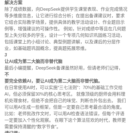
解决方案
除了成绩数据，向DeepSeek提供学生课堂表现、作业完成情况
等多维度信息，让它进行综合分析；在提出备课建议时，要求
它结合实际教学场景，提供具体的教学活动设计、作业题目示
例等，增强建议的可操作性。 例如，针对成绩中等且在几何题
型上失分较多的学生，设计一个专项几何知识巩固练习活动，
包括课堂上的小组讨论、典型例题讲解，以及课后的分层作
业，如基础题巩固概念，提高题拓展思维。
3
让AI成为第二大脑而非替代脑
最后小编提醒，DeepSeek备课虽然好用，但请老师们记得，
不
要完全依赖AI，要让AI成为第二大脑而非替代脑。
在日常使用AI时，可以实施“三七法则”：70%的基础工作交给
AI，但必须保留30%的核心思考区。 就像顶级的厨师会用料理
机处理食材，但绝不会把自己的味觉、判断也外包出去。 我们
可以用AI生成一些框架，但是一定要自己思考最合适的角度。
比如：老师批改作文时，可以用AI检查语法错误，但每个评语
一定要加入个性化观察。 在眼下这个算法狂欢的时代，教师更
需要保持清醒的“数字节食”。