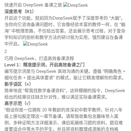
快速开启 DeepSeek 备课之旅
深度思考（R1）
开启这个功能，就如同为DeepSeek赋予了深度思考的 “大脑”。
当你向它咨询备课问题时，它会像经验丰富的教师一样，在 “脑
海” 中梳理思路，不仅给出答案，还会展示思考过程，对于复杂
学科知识的剖析和教学方法的研讨极为实用，强烈建议在备课
中开启。
2
巧用 DeepSeek，打造高效备课流程
Level 1：精准提示词，开启高效备课之门
编写提示词是与 DeepSeek 高效沟通的关键。遵循 “明确角色 +
细化任务 + 提出具体要求” 的模式，能让它精准理解你的需求。
新手误区（×）
简单地说 “帮我找数学备课资料”，这样模糊的指令，DeepSeek
给出的结果往往缺乏针对性，难以满足实际备课需求。
高手示范（√）
“假设你是一位拥有 20 年教龄的资深初中数学教师，针对八年
级上册勾股定理这一章节备课。请帮我收集包含趣味导入案
例、多种证明方法详细演示、课后拓展练习题的资料，题目难
度要适合中等水平的学生，并且将资料整理成清晰的文档格