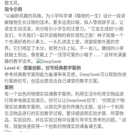
整文风。
指令示例
“以幽默风趣的风格，为小学科学课《植物的一生》设计一段讲
解植物生长过程的话术。要多运用比喻、拟人等修辞手法，让
语言生动活泼，充分吸引小学生的注意力。” 它会生成如“小朋
友们，今天我们一起开启植物的奇妙冒险之旅！种子就像一个
个充满好奇的小勇士，一头扎进泥土里，渴望探索外面的世
界。它们喝足了水分，就努力往上钻，不一会儿，嫩绿的小芽
就破土而出，像是戴上了一顶顶可爱的小帽子……” 这样充满童
趣的教学话术。
Level 4：借鉴创新，仿写经典教学案例
参考经典教学案例能为备课带来灵感，DeepSeek可以帮助你进
行案例仿写，创造出更适合自己课堂的教学方案。
案例
有一个出色的物理实验课教学案例，利用生活中的常见物品进
行简单电路实验演示。你可以让DeepSeek仿写： “仿照这个物
理实验课教学案例，以探究声音的传播为主题，设计一个利用
生活物品进行的实验教学过程。要详细说明实验步骤、所需物
品、实验目的，并在实验过程中设置引导学生思考的问题。” 这
样，就能快速获得一个创新的物理实验课备课方案。