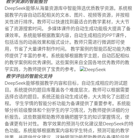
教学资源的智能整合
DeepSeek能够从海量资源库中智能筛选优质教学资源。系统根
据教学内容自动匹配相关的文本、图片、视频等资源，并按相
关性进行排序。教师可以快速找到最适合的教学素材，大大节
省了资源搜索时间。 多媒体课件的自动生成功能极大提高了备
课效率。系统能够根据教案内容，自动生成相应的PPT课件，
包括适当的动画效果和版式设计。教师只需进行微调即可使
用，节省了大量课件制作时间。 教学案例的智能匹配功能为教
师提供了丰富的参考。系统能够根据教学主题，自动匹配相似
的教学案例和优秀课例。这些案例来自全国各地优秀教师的教
学实践，为教师提供了宝贵的参考。
教学评估的智能化支持
DeepSeek能够根据教学内容和目标，自动生成相应的测试题
目。系统提供的题目库覆盖各个难度层次，教师可以根据需要
选择合适的题目。系统还能自动生成试卷，大大简化了出题过
程。 学生学情的智能分析功能为备课提供了重要参考。系统能
够分析班级整体和个别学生的学习情况，为教师提供详细的分
析报告。这些数据帮助教师准确把握学生的知识掌握情况，使
备课更有针对性。 教学效果的预测与优化建议是DeepSeek的特
色功能。系统能够根据教案内容和学生特点，预测可能的教学
效果，并提供优化建议。这种预测功能帮助教师在备课阶段就