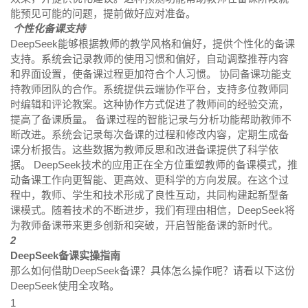
能预见可能的问题，提前做好应对准备。
个性化备课支持
DeepSeek能够根据教师的教学风格和偏好，提供个性化的备课
支持。系统会记录教师的使用习惯和偏好，自动调整推荐内容
和界面设置，使备课过程更加符合个人习惯。 协同备课功能支
持教师团队的合作。系统提供云端协作平台，支持多位教师同
时编辑和评论教案。这种协作方式促进了教师间的经验交流，
提高了备课质量。 备课过程的智能记录与分析功能帮助教师不
断改进。系统会记录每次备课的过程和修改内容，定期生成备
课分析报告。这些数据为教师反思和改进备课提供了科学依
据。 DeepSeek技术的应用正在全方位重塑教师的备课模式，推
动备课工作向更智能、更高效、更科学的方向发展。在这个过
程中，教师、学生和技术形成了良性互动，共同构建起新型备
课模式。随着技术的不断进步，我们有理由相信，DeepSeek将
为教师备课带来更多创新和突破，开启智能备课的新时代。
2
DeepSeek备课实操指南
那么如何借助DeepSeek备课？具体怎么操作呢？请看以下这份
DeepSeek使用全攻略。
1