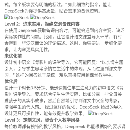
式，每个板块要有明确的标注。” 如此细致的指令，能让
DeepSeek为你提供高质量、贴合需求的备课资料。
Level 2：追求实用，拒绝空洞备课内容
在使用DeepSeek获取备课内容时，可能会遇到内容空洞、缺乏
实际操作性的问题。比如，让它设计语文课堂导入环节，有时
会得到一些泛泛而谈的理论描述。这时，你需要进一步细化要
求，让内容更具实用性。
未优化前
设计初中语文《背影》的课堂导入，它可能回复：“以亲情主题
引入，引导学生思考亲情在生活中的体现，从而过渡到课文学
习。” 这样的回答过于笼统，难以直接应用到课堂教学中。
优化后
设计一个时长3-5分钟、能迅速抓住学生注意力的初中语文《背
影》课堂导入。要求结合学生生活实际，比如分享一些父母关
爱孩子的真实小故事，然后自然地引导到课文中父亲的背影，
增强学生的代入感。 经过这样的优化，DeepSeek 给出的导入
设计更具可操作性，能有效提升教学效果。
Level 3：定制文风，契合个人教学风格
每位教师都有独特的教学风格，DeepSeek 也能根据你的要求调