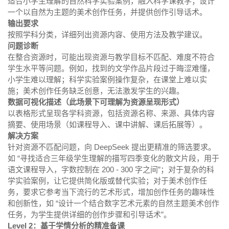
适合小学生理解的自然科学实验案例，融入科学课教学；设计
一个以自然为主题的美术创作任务，并提供创作引导话术。
输出要求
按照学科分类，详细列出资源内容、使用方法及教学建议。
问题诊断
在整合资源时，可能出现资源与教学目标不匹配、难度不符合
学生水平等问题。例如，找到的文学作品片段过于晦涩难懂，
小学生难以理解；科学实验案例操作复杂，在课堂上难以实
施；美术创作任务缺乏创意，无法激发学生的兴趣。
数据可视化描述（此场景下可理解为资源呈现形式）
以表格形式呈现各学科资源，包括资源名称、来源、具体内容
摘要、使用场景（如课程导入、课中讲解、课后拓展等）。
解决方案
针对资源不匹配问题，向 DeepSeek 提出更精准的筛选要求。
如 “寻找适合三年级学生理解的描写四季变化的散文片段，用于
语文课程导入，字数控制在 200 - 300 字之间”；对于复杂的科
学实验案例，让它提供简化版或替代实验；对于美术创作任
务，要求它参考当下流行的艺术形式，增加创作任务的趣味性
和创新性，如 “设计一个结合数字艺术元素的自然主题美术创作
任务，为学生提供详细的创作步骤和引导话术”。
Level 2：基于学情分析的精准备课