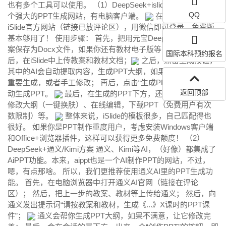
也有多个工具可以使用。 （1）DeepSeek+
islide
方案 islide是一
QQ
个强大的PPT生成网站，有电脑客户端。
在浏览器中打开
iSlide官方网站（链接已放评论区），用微信即可登录，免费版
基本够用了！ 使用步骤： 首先，把用元宝DeepSeek输出的教
案保存为Docx文件，如果你还有教材电子版等，一并备好； 然
国际本科预约报名
后，在iSlide中上传教案和教材文档；
之后，点击生成按钮，
其中的AI会自动提取内容，生成PPT大纲，如果你不满意，可以
重要生成，或者手工修改； 再后，点击“生成PPT”按钮，即可自
返回顶部
动生成PPT。
最后，在生成的PPT下方，还可以更换模板、
修改大纲（一键换肤）、在线编辑，下载PPT（免费用户有次
数限制）等。
整体来说，iSlide的模板很多，自己匹配得也
很好。 如果你是PPT制作重度用户，考虑安装Windows客户端
和Office+浏览器插件，这样可以获得更多免费额度！ （2）
DeepSeek+通义/Kimi方案 通义、Kimi等AI，（好像）都集成了
AiPPT
功能。本来，aippt也是一个AI制作PPT的网站，不过，
嗯，有点那啥。 所以，我们更推荐使用通义AI里的PPT生成功
能。 首先，在电脑浏览器中打开通义AI官网（链接在评论
区）； 然后，把上一步的教案、教材等上传给通义； 然后，向
通义发出提示词“请按教案和教材，生成《...》X课时的PPT课
件”；
通义会帮你生成PPT大纲，如果不满意，让它修改完