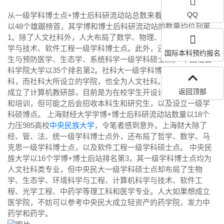
QQ
从一级学科博士点+博士后科研流动站总数来看，
中国人民大学
以48个雄踞榜首，其学博和博士后科研流动站的数量均位列第
1。除了人文社科外，人大布局了数学、物理、化学、计算机科
学与技术、软件工程一级学科博士点。此外，还布局了公共卫
国际本科预约报名
生与预防医学、生态学、系统科学一级学科硕士点。 中国社会
科学院大学以35个排名第2。社科大一级学科博士点均为人文社
科，而社科大所设立的学院，也全为人文社科。不过，社科大
返回顶部
成立了计算机教研部，目前是为在校学生开设计算机相关课程
和培训，但可能之后会招收本科生和研究生，以及设立一级学
科硕博点。 上海财经大学学博+博士后科研流动站数量以18个
力压985高校
中央民族大学
，令笔者感到意外。上海财大除了
经、管、法、统一级学科博士点外，还布局了哲学、数学、马
克思一级学科博士点，以及软件工程一级学科硕士点。 中央民
族大学以16个学博+博士后站排名第3，其一级学科博士点均为
人文社科类专业，但中央民大一级学科硕士点却布局了生物
学、生态学、环境科学与工程、计算机科学与技术、软件工
程、光学工程、中药学等理工科和医学专业。人大如果想成立
医学院，不妨可以参考中央民大成立轻资产的药学院，发力中
药学和药学。