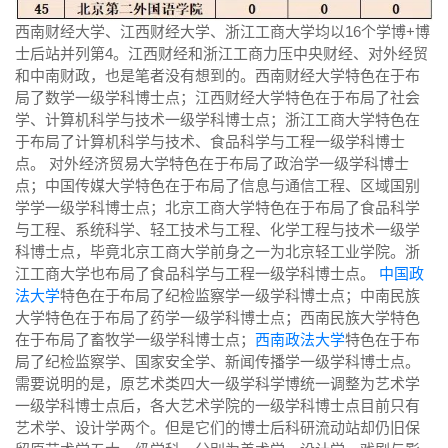
西南财经大学、江西财经大学、浙江工商大学均以16个学博+博
士后站并列第4。江西财经和浙江工商力压中央财经、对外经贸
和中南财政，也是笔者没有想到的。西南财经大学特色在于布
局了数学一级学科博士点；江西财经大学特色在于布局了社会
学、计算机科学与技术一级学科博士点；浙江工商大学特色在
于布局了计算机科学与技术、食品科学与工程一级学科博士
点。 对外经济贸易大学特色在于布局了政治学一级学科博士
点；中国传媒大学特色在于布局了信息与通信工程、区域国别
学学一级学科博士点；北京工商大学特色在于布局了食品科学
与工程、系统科学、轻工技术与工程、化学工程与技术一级学
科博士点，毕竟北京工商大学前身之一为北京轻工业学院。浙
江工商大学也布局了食品科学与工程一级学科博士点。
中国政
法大学
特色在于布局了纪检监察学一级学科博士点；中南民族
大学特色在于布局了药学一级学科博士点；西南民族大学特色
在于布局了畜牧学一级学科博士点；
西南政法大学
特色在于布
局了纪检监察学、国家安全学、新闻传播学一级学科博士点。
需要说明的是，原艺术类四大一级学科学博统一调整为艺术学
一级学科博士点后，各大艺术学院的一级学科博士点目前只有
艺术学、设计学两个。但是它们的博士后科研流动站却仍旧保