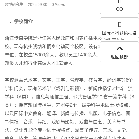
硕博研究生
-
2025-09-30
0
Views
QQ
一、学校简介
国际本科预约报名
浙江传媒学院是浙江省人民政府和国家广播电视总局共建高
校。现有杭州钱塘和桐乡乌镇两个校区。设有18个学院及教学
单位，在校生15000余人，教职员工1400余人，其中国家级、省
返回顶部
部级人才和行业高端人才150余人。
学校涵盖艺术学、文学、工学、管理学、教育学、经济学等6个
学科门类，现有艺术学（戏剧与影视）、新闻传播学2个省一流
学科（A类），信息与通信工程、公共管理学2个省一流学科（B
类）；拥有新闻传播学、艺术学2个一级学科学术硕士授权点，
以及国际中文教育、翻译、新闻与传播、出版、电子信息、图
书情报、音乐、舞蹈、戏剧与影视、戏曲与曲艺、美术与书
法、设计等12个专业硕士授权点，涵盖了传媒、艺术、文学、
教育、技术、管理等领域；有13个国家级一流本科专业建设