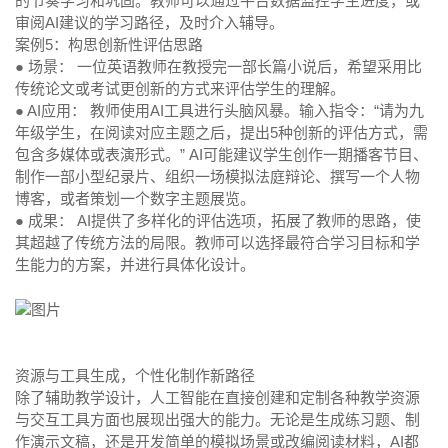
的节奏学习和巩固。教师可以通过平台数据监控学生进度，或
审阅AI建议的学习路径，及时介入辅导。
案例5：构思创新性评估思路
● 场景：
一位英语教师在教授完一部长篇小说后，希望采用比
传统论文或考试更创新的方式来评估学生的理解。
● AI应用：
教师使用AI工具进行头脑风暴。输入指令：“请为九
年级学生，在阅读对应主题之后，提出5种创新的评估方式，需
包含多媒体或表演形式。” AI可能建议学生创作一期播客节目、
制作一部小型纪录片、组织一场模拟法庭辩论、撰写一个人物
博客，或者策划一个数字主题展览。
● 成果：
AI提供了多样化的评估选项，拓展了教师的思路，使
其超越了传统方法的局限。教师可以选择最符合学习目标和学
生能力的方案，并进行具体化设计。
资源与工具生成，个性化制作新路径
除了辅助教学设计，人工智能在直接创建和定制各种教学资源
与交互工具方面也展现出强大的能力。无论是生成练习题、制
作演示文稿，还是开发简单的模拟场景或改编阅读材料，AI都