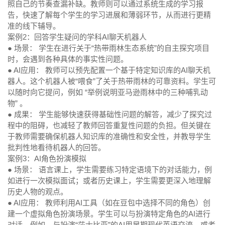
照自己的节奏查漏补缺。教师则可以通过系统生成的学习报
告，快速了解每个学生的学习进展和薄弱环节，从而进行更精
准的线下辅导。
案例2：回答学生疑问的学科AI聊天机器人
● 场景：
学生在进行关于“热带雨林生态系统”的自主探究项目
时，会遇到各种具体的事实性问题。
● AI应用：
教师可以预先配置一个基于特定知识库的AI聊天机
器人。这个机器人被“喂食”了关于热带雨林的可靠资料。学生可
以随时向它提问，例如 “举例说明亚马逊雨林中的三种哺乳动
物” 。
● 成果：
学生能够快速获得基础性问题的解答，减少了探究过
程中的阻碍，也减轻了教师回答重复性问题的负担。但关键在
于教师需要确保机器人知识库的准确性和安全性，并教导学生
批判性地看待机器人的回答。
案例3：AI角色扮演模拟
● 场景：
语言课上，学生需要练习特定语境下的对话能力，例
如进行一次模拟面试；或者历史课上，学生需要更深入地理解
历史人物的观点。
● AI应用：
教师利用AI工具（如在豆包中选择不同的角色）创
建一个虚拟角色扮演场景。学生可以与扮演特定角色的AI进行
对话。例如，与扮演“莎士比亚”的AI用早期现代英语交流，或者