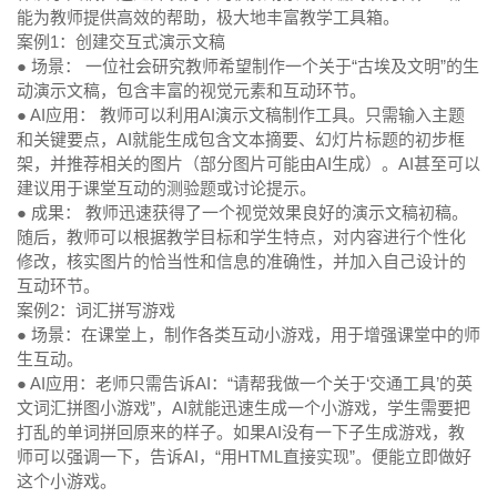
能为教师提供高效的帮助，极大地丰富教学工具箱。
案例1：创建交互式演示文稿
● 场景：
一位社会研究教师希望制作一个关于“古埃及文明”的生
动演示文稿，包含丰富的视觉元素和互动环节。
● AI应用：
教师可以利用AI演示文稿制作工具。只需输入主题
和关键要点，AI就能生成包含文本摘要、幻灯片标题的初步框
架，并推荐相关的图片（部分图片可能由AI生成）。AI甚至可以
建议用于课堂互动的测验题或讨论提示。
● 成果：
教师迅速获得了一个视觉效果良好的演示文稿初稿。
随后，教师可以根据教学目标和学生特点，对内容进行个性化
修改，核实图片的恰当性和信息的准确性，并加入自己设计的
互动环节。
案例2：词汇拼写游戏
● 场景：
在课堂上，制作各类互动小游戏，用于增强课堂中的师
生互动。
● AI应用：
老师只需告诉AI：“请帮我做一个关于‘交通工具’的英
文词汇拼图小游戏”，AI就能迅速生成一个小游戏，学生需要把
打乱的单词拼回原来的样子。如果AI没有一下子生成游戏，教
师可以强调一下，告诉AI，“用HTML直接实现”。便能立即做好
这个小游戏。