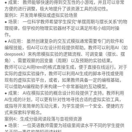
● 成果：
教师能够快速的得到交互性的小游戏，并且可以非常
方便的进行调整，极大地提升了该资源工具的适切性。
案例3：开发简单模拟或虚拟实验场景
● 场景
： 一位科学教师希望学生探究“单摆周期与摆长关系”的物
理规律，但学校的物理实验器材不足以满足所有小组同时操
作。
● AI应用：
虽然创建复杂的交互式模拟通常需要专门的软件和
编程技能，但AI可以在设计阶段提供帮助。教师可以利用AI（如
deepseek）来构思模拟实验的逻辑流程、可调变量（摆长、摆
角）、需要观察的因变量（周期）以及预期的实验结果。
教师可以让AI用html的格式直接生成，便于直接在线运行。对于
实际的虚拟实验操作，教师可以利用AI生成的脚本寻找或使用
现有的虚拟实验平台，或者，如果教师具备一定的编程基础，
可以借助AI编程助手来构建一个非常基础的互动模型。
● 成果：
AI在模拟实验的概念设计阶段提供了支持。教师利用
AI生成的计划，可以更有针对性地寻找合适的虚拟实验工具，
或指导开发简单的互动元素，为学生提供一个安全、便捷的方
式来探索科学概念。
案例4：生成分级阅读段落与音视频资源
● 场景：
一位英语教师需要为班级里阅读水平不同的学生提供
关于同一事件的简短阅读材料。