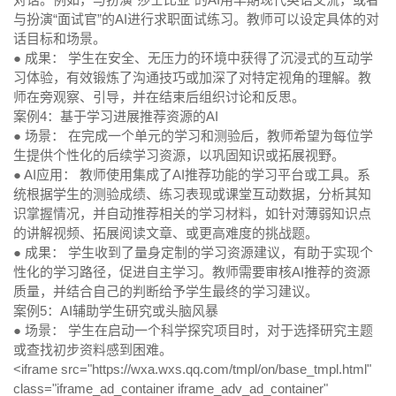
与扮演“面试官”的AI进行求职面试练习。教师可以设定具体的对
话目标和场景。
● 成果：
学生在安全、无压力的环境中获得了沉浸式的互动学
习体验，有效锻炼了沟通技巧或加深了对特定视角的理解。教
师在旁观察、引导，并在结束后组织讨论和反思。
案例4：基于学习进展推荐资源的AI
● 场景：
在完成一个单元的学习和测验后，教师希望为每位学
生提供个性化的后续学习资源，以巩固知识或拓展视野。
● AI应用：
教师使用集成了AI推荐功能的学习平台或工具。系
统根据学生的测验成绩、练习表现或课堂互动数据，分析其知
识掌握情况，并自动推荐相关的学习材料，如针对薄弱知识点
的讲解视频、拓展阅读文章、或更高难度的挑战题。
● 成果：
学生收到了量身定制的学习资源建议，有助于实现个
性化的学习路径，促进自主学习。教师需要审核AI推荐的资源
质量，并结合自己的判断给予学生最终的学习建议。
案例5：AI辅助学生研究或头脑风暴
● 场景：
学生在启动一个科学探究项目时，对于选择研究主题
或查找初步资料感到困难。
<iframe src="https://wxa.wxs.qq.com/tmpl/on/base_tmpl.html"
class="iframe_ad_container iframe_adv_ad_container"