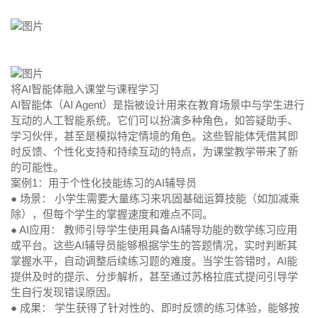
将AI智能体融入课堂与课程学习
AI智能体（AI Agent）是指被设计用来在教育场景中与学生进行
互动的人工智能系统。它们可以扮演多种角色，如答疑助手、
学习伙伴，甚至是模拟特定情境的角色。这些智能体凭借其即
时反馈、个性化支持和持续互动的特点，为课堂教学带来了新
的可能性。
案例1：用于个性化技能练习的AI辅导员
● 场景：
小学生需要大量练习来巩固基础运算技能（如加减乘
除），但每个学生的掌握速度和难点不同。
● AI应用：
教师引导学生使用具备AI辅导功能的数学练习应用
或平台。这些AI辅导员能够根据学生的答题情况，实时判断其
掌握水平，自动调整后续练习题的难度。当学生答错时，AI能
提供及时的提示、分步解析，甚至通过苏格拉底式提问引导学
生自行发现错误原因。
● 成果：
学生获得了针对性的、即时反馈的练习体验，能够按