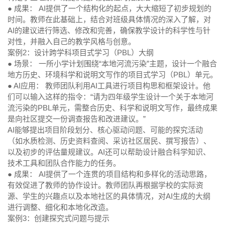
● 成果：
AI提供了一个结构化的起点，大大缩短了初步规划的
时间。教师在此基础上，结合对班级具体情况的深入了解，对
AI的建议进行筛选、修改和完善，确保教学设计的科学性与针
对性，并融入自己的教学风格与创意。
案例2：设计跨学科项目式学习（PBL）大纲
● 场景：
一所小学计划围绕“本地河流污染”主题，设计一个融合
地方历史、环境科学和说明文写作的项目式学习（PBL）单元。
● AI应用：
教师团队利用AI工具进行项目构思和框架设计。他
们可以输入这样的指令：“请为四年级学生设计一个关于本地河
流污染的PBL单元，需整合历史、科学和说明文写作，最终成果
是向社区提交一份调查报告和改进建议。”
AI能够提出项目阶段划分、核心驱动问题、可能的探究活动
（如水质检测、历史资料查阅、采访社区居民、撰写报告）、
以及初步的评估量规建议。AI还可以帮助设计融合科学知识、
技术工具和团队合作能力的任务。
● 成果：
AI提供了一个连贯的项目结构和多样化的活动思路，
有效促进了教师的协作设计。教师团队再根据学校的实际资
源、学生的兴趣点以及本地社区的具体情况，对AI生成的大纲
进行调整、细化和本地化改造。
案例3：创建探究式问题与提示