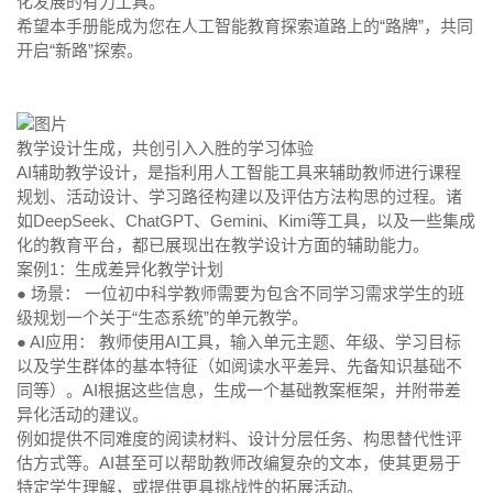
化发展的有力工具。
希望本手册能成为您在人工智能教育探索道路上的“路牌”，共同
开启“新路”探索。
教学设计生成，共创引入入胜的学习体验
AI辅助教学设计，是指利用人工智能工具来辅助教师进行课程
规划、活动设计、学习路径构建以及评估方法构思的过程。诸
如DeepSeek、ChatGPT、Gemini、Kimi等工具，以及一些集成
化的教育平台，都已展现出在教学设计方面的辅助能力。
案例1：生成差异化教学计划
● 场景：
一位初中科学教师需要为包含不同学习需求学生的班
级规划一个关于“生态系统”的单元教学。
● AI应用：
教师使用AI工具，输入单元主题、年级、学习目标
以及学生群体的基本特征（如阅读水平差异、先备知识基础不
同等）。AI根据这些信息，生成一个基础教案框架，并附带差
异化活动的建议。
例如提供不同难度的阅读材料、设计分层任务、构思替代性评
估方式等。AI甚至可以帮助教师改编复杂的文本，使其更易于
特定学生理解，或提供更具挑战性的拓展活动。