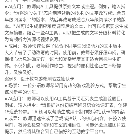
● AI应用：
教师向AI工具提供原始文本或主题。例如，输入指
令：“请将这段关于“芯片制造背后的技术”的文字改写成适合五
年级阅读水平的版本，然后再改写成适合八年级阅读水平的版
本。” AI可以生成相应难度调整后的文本，也可以根据要求生成
文章摘要。结合一些AI工具，可以把生成的文字分级材料转化
为音频听力资源或视频资源。
● 成果：
教师快速获得了适合不同学生阅读能力的文本版本，
大大节省了手动改写的时间。使用前，教师必须仔细审阅，确
保核心信息准确无误，语言和复杂程度真正适合目标学生群
体。不仅如此，教师创作歌曲、视频的便利性也正在不断提
升，又快又好。
案例5：设计教育游戏测验或抽认卡
● 场景：
一位外语教师希望用有趣的游戏测验方式，帮助学生
练习新学的词汇。
● AI应用：
教师可以使用AI工具基于词汇列表生成测验题目。
例如，输入指令：“请根据这份初级西班牙语食物词汇表，创建
15道选择题。” AI还可以帮助生成用于制作数字抽认卡的内容。
● 成果：
教师迅速生成了游戏或抽认卡的核心内容。在投入使
用前，教师会检查问题和答案的准确性，可能还会添加图片或
提示，然后将其整合到自己偏好的互动教学平台中。