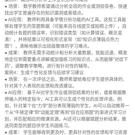
● 场景：
数学教师希望通过分析全班的作业或测验答卷，快速
找出学生普遍存在的知识漏洞或易错点。
● AI应用：
教师利用具备学情分析功能的AI工具。这些工具能
够处理学生的答题数据（可能来自在线提交或拍照上传），自
动统计各题的错误率，识别错误类型（如计算错误、概念混
淆），并将结果以可视化形式呈现（如“知识点薄弱点热力
图”），清晰地展示出班级整体的学习难点。
● 成果：
教师无需手动统计和分析大量数据，就能迅速、精准
地定位到需要重点讲解或加强练习的知识点，从而能够“对症下
药”，调整教学策略，进行有针对性的辅导。
案例4：生成个性化反馈与后续学习建议
● 场景：
在一次评估之后，教师希望给每位学生提供具体的、
针对其个人表现的反馈和改进建议。
● AI应用：
基于AI对学生作业或测验结果的分析，或者根据教
师输入的特定指令，AI工具可以生成个性化的反馈评语。例
如，针对某个在“力学”部分表现薄弱的学生，AI可以自动推荐一
个从“牛顿定律”到“动能定理”再到“综合应用题”的渐进式学习计
划，并匹配相应的微课资源。AI还可以根据错题分析结果，推
送同类型的题目供学生巩固练习。
● 成果：
学生能够收到更及时、更具针对性的反馈和学习资源