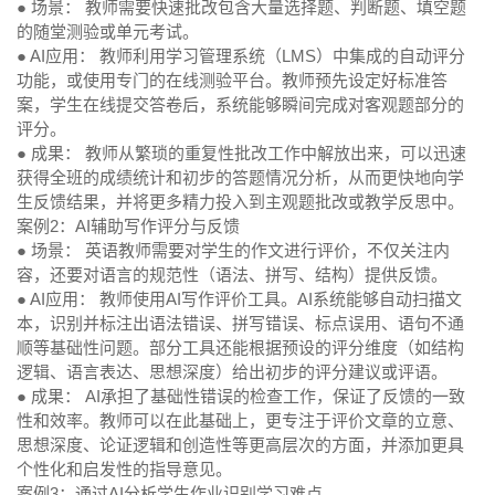
● 场景：
教师需要快速批改包含大量选择题、判断题、填空题
的随堂测验或单元考试。
● AI应用：
教师利用学习管理系统（LMS）中集成的自动评分
功能，或使用专门的在线测验平台。教师预先设定好标准答
案，学生在线提交答卷后，系统能够瞬间完成对客观题部分的
评分。
● 成果：
教师从繁琐的重复性批改工作中解放出来，可以迅速
获得全班的成绩统计和初步的答题情况分析，从而更快地向学
生反馈结果，并将更多精力投入到主观题批改或教学反思中。
案例2：AI辅助写作评分与反馈
● 场景：
英语教师需要对学生的作文进行评价，不仅关注内
容，还要对语言的规范性（语法、拼写、结构）提供反馈。
● AI应用：
教师使用AI写作评价工具。AI系统能够自动扫描文
本，识别并标注出语法错误、拼写错误、标点误用、语句不通
顺等基础性问题。部分工具还能根据预设的评分维度（如结构
逻辑、语言表达、思想深度）给出初步的评分建议或评语。
● 成果：
AI承担了基础性错误的检查工作，保证了反馈的一致
性和效率。教师可以在此基础上，更专注于评价文章的立意、
思想深度、论证逻辑和创造性等更高层次的方面，并添加更具
个性化和启发性的指导意见。
案例3：通过AI分析学生作业识别学习难点