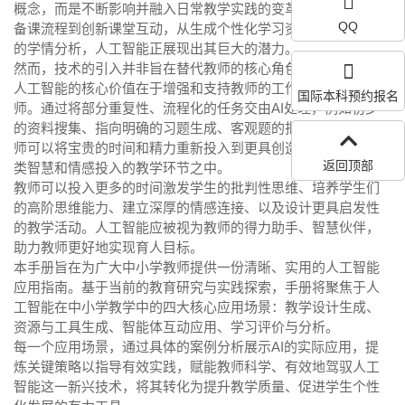
概念，而是不断影响并融入日常教学实践的变革力量。从优化
QQ
备课流程到创新课堂互动，从生成个性化学习资源到提供准确
的学情分析，人工智能正展现出其巨大的潜力。
然而，技术的引入并非旨在替代教师的核心角色。恰恰相反，
人工智能的核心价值在于增强和支持教师的工作，而非取代教
国际本科预约报名
师。通过将部分重复性、流程化的任务交由AI处理，例如初步
的资料搜集、指向明确的习题生成、客观题的批量批改等，教
师可以将宝贵的时间和精力重新投入到更具创造性、更需要人
返回顶部
类智慧和情感投入的教学环节之中。
教师可以投入更多的时间激发学生的批判性思维、培养学生们
的高阶思维能力、建立深厚的情感连接、以及设计更具启发性
的教学活动。人工智能应被视为教师的得力助手、智慧伙伴，
助力教师更好地实现育人目标。
本手册旨在为广大中小学教师提供一份清晰、实用的人工智能
应用指南。基于当前的教育研究与实践探索，手册将聚焦于
人
工智能在中小学教学中的四大核心应用场景：教学设计生成、
资源与工具生成、智能体互动应用、学习评价与分析
。
每一个应用场景，通过具体的案例分析展示AI的实际应用，提
炼关键策略以指导有效实践，赋能教师科学、有效地驾驭人工
智能这一新兴技术，将其转化为提升教学质量、促进学生个性