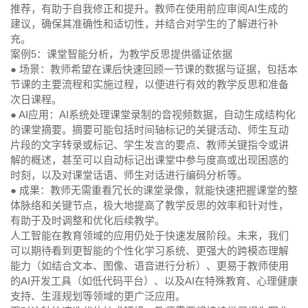
推荐，有助于自我修正和提升。教师在使用前应审阅AI生成的
建议，确保其准确性和适切性，并结合对学生的了解进行补
充。
案例5：课堂智能分析，为教学反思提供循证依据
● 场景：
教师希望在课后快速回顾一节课的数据与证据，包括本
节课的主要流程和实施过程，以便进行有效的教学反思和准备
次日课程。
● AI应用：
AI系统处理课堂录制的音视频数据，自动生成结构化
的课堂摘要。摘要可能包括时间轴标记的关键活动、师生互动
片段的文字转录或标记、学生发言的要点、教师关键指令或讲
解的概述，甚至可以自动标记出课堂中参与度高或出现困惑的
时刻，以及对课堂话语、师生对话进行编码分析等。
● 成果：
教师无需重看冗长的课堂录像，就能快速把握课堂的整
体脉络和关键节点，极大地提高了教学反思的效率和针对性，
有助于及时调整和优化后续教学。
人工智能在教育领域的应用仍处于快速发展阶段。未来，我们
可以期待看到更智能的个性化学习系统、更强大的跨模态理解
能力（如结合文本、图像、语音进行分析）、更易于教师使用
的AI开发工具（如低代码平台）、以及AI在特殊教育、心理健康
支持、生涯规划等领域的更广泛应用。