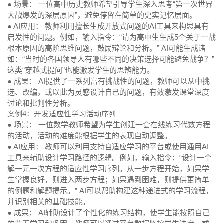
● 场景：
一位高中历史教师希望引导学生深入思考“第一次世界
大战爆发的深层原因”，避免停留在简单的史实记忆层面。
● AI应用：
教师利用擅长生成开放式问题的AI工具来构思具有
启发性的问题。例如，输入指令：“请为高中生生成5个关于一战
根本原因的高阶思维问题，鼓励辩论和分析。” AI可能生成诸
如：“当时的各国领导人有哪些不同的决策选择可能避免战争？”
这类“穿越式提问”也能激发学生的思辨能力。
● 成果：
AI提供了一系列富有挑战性的问题，教师可以从中挑
选、改编，或以此为灵感设计自己的问题，有效激发课堂深度
讨论和批判性分析。
案例4：开发适应性学习活动序列
● 场景：
一位数学教师希望为学生创建一套在线练习代数方程
的活动，活动的难度能根据学生的表现自动调整。
● AI应用：
教师可以利用支持自适应学习的平台或使用通用AI
工具来辅助设计学习路径的逻辑。例如，输入指令：“设计一个
解一元一次方程的适应性学习序列。从一步方程开始，如果学
生掌握良好，则进入两步方程；如果遇到困难，则提供更简单
的例题和解题提示。” AI可以帮助构建这种递进式的学习流程，
并识别相关的基础技能。
● 成果：
AI辅助设计了个性化的练习结构，使学生能按照自己