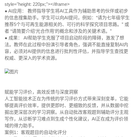
style="height: 220px;"></iframe>
● AI应用：
教师指导学生将AI工具作为辅助思考的伙伴或初步
的信息搜集助手。学生可以向AI提问，例如：“请为七年级学生
推荐5个与可再生能源相关的、可行的科学探究项目思路。” 或
者 “请简要介绍‘光合作用’的概念和涉及的关键术语。”
● 成果：
AI帮助学生克服了项目启动阶段的障碍，激发了想
法。教师在此过程中扮演引导者角色，强调不能直接复制AI内
容，必须对AI提供的信息进行批判性评估，并指导学生查找更
权威、更深入的学术资源。
赋能学习评价，高效反馈与深度洞察
人工智能技术正在为传统的学习评价方式带来深刻变革，它能
够提高评价效率，提供更即时、更细致的反馈，并从数据中挖
掘出更深层次的学习洞察。从自动批改客观题到辅助评分主观
写作，从诊断学习难点到生成个性化建议，AI正在成为评价领
域的得力助手。
案例1：客观题目的自动化评分