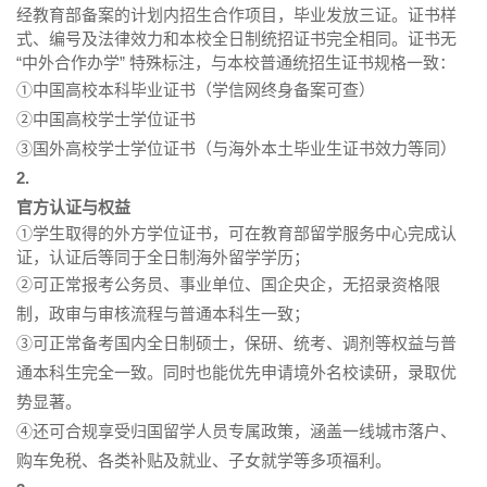
经教育部备案的计划内招生合作项目，毕业发放三证。证书样
式、编号及法律效力和本校全日制统招证书完全相同。证书无
“中外合作办学” 特殊标注，与本校普通统招生证书规格一致：
①中国高校本科毕业证书（学信网终身备案可查）
②中国高校学士学位证书
③国外高校学士学位证书（与海外本土毕业生证书效力等同）
2.
官方认证与权益
①学生取得的外方学位证书，可在教育部留学服务中心完成认
证，认证后等同于全日制海外留学学历；
②可正常报考公务员、事业单位、国企央企，无招录资格限
制，政审与审核流程与普通本科生一致；
③可正常备考国内全日制硕士，保研、统考、调剂等权益与普
通本科生完全一致。同时也能优先申请境外名校读研，录取优
势显著。
④还可合规享受归国留学人员专属政策，涵盖一线城市落户、
购车免税、各类补贴及就业、子女就学等多项福利。