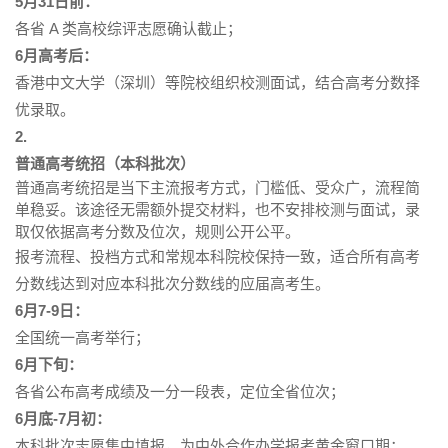
5月31日前：
各省 A 类高校综评志愿确认截止；
6月高考后：
香港中文大学（深圳）等院校组织校测面试，结合高考分数择
优录取。
2.
普通高考统招（本科批次）
普通高考统招是当下主流报考方式，门槛低、受众广，流程简
单稳妥。该途径无需额外提交材料，也不安排校测与面试，录
取仅依据高考分数及位次，规则公开公平。
报考流程、投档方式和常规本科院校保持一致，适合所有高考
分数线达到对应本科批次分数线的应届高考生。
6月7-9日：
全国统一高考举行；
6月下旬：
各省公布高考成绩及一分一段表，定位全省位次；
6月底-7月初：
本科批次志愿集中填报，为中外合作办学报考黄金窗口期；