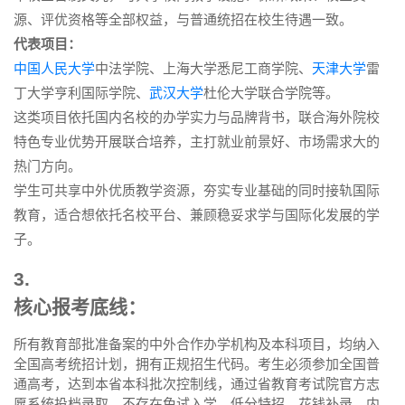
源、评优资格等全部权益，与普通统招在校生待遇一致。
代表项目：
中国人民大学
中法学院、上海大学悉尼工商学院、
天津大学
雷
丁大学亨利国际学院、
武汉大学
杜伦大学联合学院等。
这类项目依托国内名校的办学实力与品牌背书，联合海外院校
特色专业优势开展联合培养，主打就业前景好、市场需求大的
热门方向。
学生可共享中外优质教学资源，夯实专业基础的同时接轨国际
教育，适合想依托名校平台、兼顾稳妥求学与国际化发展的学
子。
3.
核心报考底线：
所有教育部批准备案的中外合作办学机构及本科项目，均纳入
全国高考统招计划，拥有正规招生代码。考生必须参加全国普
通高考，达到本省本科批次控制线，通过省教育考试院官方志
愿系统投档录取。不存在免试入学、低分特招、花钱补录、内