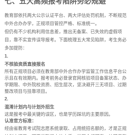
七、五大高频报考陷阱务必规避
教育部依托两大公示认证平台、两大评估处罚机制，不断规范
中外合办办学，正规项目管控严格、标准统一。
但仍有不少机构利用信息差，推出无备案、已失效的虚假项
目，靠不实宣传误导报考。下面梳理五大常见陷阱，考生务必
多加提防：
1.
不核验资质直接报名
所有正规项目必须在教育部中外合作办学监管工作信息平台公
示且在有效期内。报考前务必登录官网核验项目备案状态、办
学期限、中外院校资质、招生层次，坚决避开三无项目、过期
整改项目与挂靠项目。
2.
混淆计划内与计划外招生
这是报考中最关键的误区，也是学历踩坑的主要原因。
认准官方标准：
经由省教育考试院志愿系统录取、占用统招名额的，才是正规