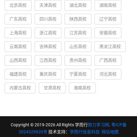
北京高校
天津高校
湖北高校
湖南高校
广东高校
四川高校
陕西高校
辽宁高校
上海高校
浙江高校
江苏高校
安徽高校
云南高校
吉林高校
山东高校
黑龙江高校
山西高校
江西高校
贵州高校
广西高校
福建高校
重庆高校
宁夏高校
河北高校
内蒙古高校
甘肃高校
海南高校
Copyright © 2019-2026 All Rights 学而行
努力学习网
.
粤ICP备
2024329820号
技术支持：
学而行信息科技
网站地图