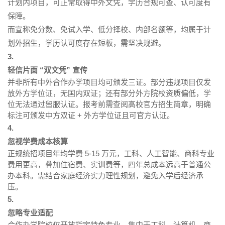
计划内项目，可正常取得中外文凭，学历合规可查、认可度有
保障。
而宣称免分数、免试入学、低分择校、内部名额等，均属于计
划外招生，学历认可度存在短板，需坚决规避。
3.
轻信片面 “双文凭” 宣传
并非所有中外合作办学项目均可颁发三证。部分违规项目仅发
放外方学位证，无国内双证；还有部分外方院校资质偏低，学
位无法通过留服认证。报考前需查阅高校官方招生简章，明确
标注可颁发中方双证 + 外方学位证且可官方认证。
4.
忽视学费成本核算
正规统招项目年均学费 5-15 万元，工科、人工智能、商科专业
费用更高，叠加住宿费、实训费等，四年总成本远高于普通公
办本科。需结合家庭经济实力理性规划，避免入学后经济承
压。
5.
忽略专业适配
合作办学院校仅开放指定特色专业，集中于工科、计算机、商