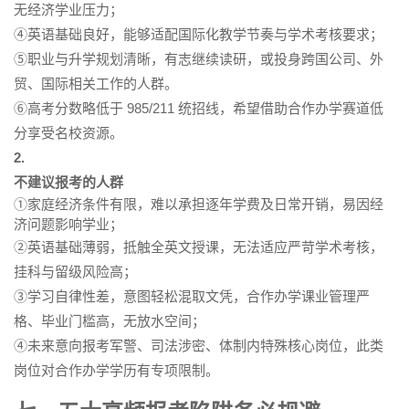
无经济学业压力；
④英语基础良好，能够适配国际化教学节奏与学术考核要求；
⑤职业与升学规划清晰，有志继续读研，或投身跨国公司、外
贸、国际相关工作的人群。
⑥高考分数略低于 985/211 统招线，希望借助合作办学赛道低
分享受名校资源。
2.
不建议报考的人群
①家庭经济条件有限，难以承担逐年学费及日常开销，易因经
济问题影响学业；
②英语基础薄弱，抵触全英文授课，无法适应严苛学术考核，
挂科与留级风险高；
③学习自律性差，意图轻松混取文凭，合作办学课业管理严
格、毕业门槛高，无放水空间；
④未来意向报考军警、司法涉密、体制内特殊核心岗位，此类
岗位对合作办学学历有专项限制。