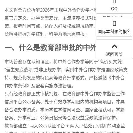
QQ
本文将全方位拆解2026年正规中外合作办学本科核心知识，涵
盖官方定义、办学类型差异、主流培养模式对比、最新招生政
策、报考时间节点、适配人群及权威避坑指南，助力考生和家
国际本科预约报名
长精准把握升学红利，科学落地志愿填报。
一、什么是教育部审批的中外合作办学
返回顶部
市场普遍存在认知误区，将中外合作办学等同于“高价买文凭”
“差生兜底选项”或非正规办学，实则中外合作办学是国家政策支
持、规范化发展的特色高等教育升学形式，严格遵循《中外合
作办学条例》及配套实施办法管理。
只有经教育部正式审核批复、在教育部中外合作办学监管工作
信息平台公示备案、处于有效办学期限内的机构与项目，才具
备合法办学资质，学历学位学信网可查、国家全程认可，学籍
备案、升学就业、公务员招录等合法权益受政策法律保护。
教育部建立 “两大公示认证平台 + 两大评估处罚机制”的动态监