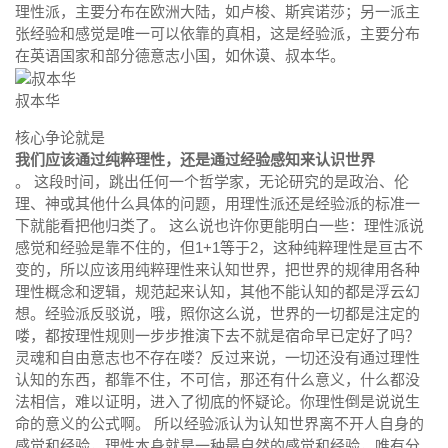
理性派，主要分布在欧洲大陆，如卢梭、斯宾诺莎；另一派主
张经验和感觉是唯一可以依靠的真相，这是经验派，主要分布
在英语国家和部分德意志小国，如休谟、叔本华。
叔本华
核心争论就是
我们应该通过纯粹理性，还是通过经验感知来认识世界
。 这段时间，跳出任何一个哲学家，无论研究的是政治、伦
理、神或其他什么具体的问题，用理性派还是经验派的标准一
下就能看把他归类了。 这么说也许你更能明白一些：理性派说
感觉和经验是靠不住的，但1+1等于2，这种纯粹理性是亘古不
变的，所以应该用纯粹理性来认知世界，把世界的规律用各种
理性概念和逻辑，规范起来认知，其他不能认知的都是浮云幻
想。经验派反驳说，哦，照你这么说，世界的一切都是注定的
喽，都按理性规则一步步推演下去不就是宿命早已定好了吗？
灵魂和自由意志也不存在喽？反过来说，一切还没有通过理性
认知的东西，都靠不住，不可信，那还有什么意义，什么都没
法相信，难以证明，进入了彻底的怀疑论。你理性倒是说说生
命的意义的公式啊。 所以经验派认为认知世界离不开人自身的
感觉和经验，理性本身就是一种最自然的感觉和经验，唯有分