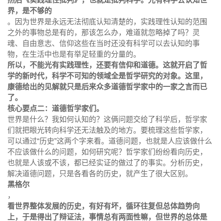
界，是不够的
。因为世界是永远无法彻底认知清楚的，实践理性认知的范围
之外的事物总是有的，那该怎么办，难道就忽略掉了吗？灵
魂、自由意志、信仰这些在当时还没有科学可以去认知的事
物，在生活中也是有举足轻重的分量的。
所以，不能光有实践理性，还要有信仰和道德。这就开启了哲
学的新时代，科学不可知的领域全是哲学研究的对象。这里，
康德给出的见解就只是后来众多道德哲学家中的一家之言而已
了。
核心要点二：道德哲学家们。
世界是什么？我如何认知的？这俩问题交给了科学后，哲学家
们就把眼光转向科学还无法触及的地方。要梳理这些哲学家，
可以通过“历史”这两个字来看。道德问题，也就是人应该做什么
不应该做什么的问题，如何研究呢？哲学家们纷纷看向历史，
也就是人该或不该，都已经实证的做过了的事实。分析历史，
解决道德问题，只是各看各的历史，就产生了很大区别。
黑格尔
，
看世界整体发展的历史，有好有坏，循环往复但总体趋势向
上，于是得出了辩证法，事情总有两面性嘛，但世界的总体是