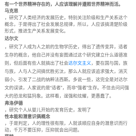
有一个世界精神存在的，人应该理解并遵照世界精神而活。
马克思
，研究了人类经济的发展历史，特别关注阶级和生产关系这个
概念，于是得出了社会发展总规律，所以，人应该搞清楚阶级
形式，推进生产关系发展变化。
达尔文
，研究了人成为人之前的生物学历史，得出了遗传变异，适者
生存的概念，他自己并没有妄图通过这个研究建立什么道德准
则，但后面有些人就搞出了社会
达尔文主义
，要在国与国，族
与族，人与人之间搞优胜劣汰，那么人就应该追求强大，消灭
弱小，引发了二战的纳粹法西斯。多说一些，这完全是对达尔
文的误读，人家说的是“适者”，而非“强者”生存。不信去问问强
大的恐龙和猛犸象。这样看，逞强和炫耀，更愚蠢了。
弗洛伊德
，研究个人从婴儿开始的发育历史，发明了
性本能和潜意识俩概念
，于是判定，人的理性很有限，人就该顺应自身的潜意识而行
动，千万不要压抑，压抑就会出问题。