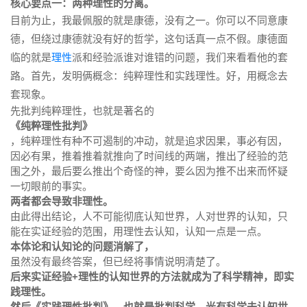
核心要点一：两种理性的分离。
目前为止，我最佩服的就是康德，没有之一。你可以不同意康
德，但绕过康德就没有好的哲学，这句话真一点不假。康德面
临的就是
理性
派和经验派谁对谁错的问题，我们来看看他的套
路。首先，发明俩概念：纯粹理性和实践理性。好，用概念去
套现象。
先批判纯粹理性，也就是著名的
《纯粹理性批判》
，纯粹理性有种不可遏制的冲动，就是追求因果，事必有因，
因必有果，推着推着就推向了时间线的两端，推出了经验的范
围之外，最后要么推出个奇怪的神，要么因为推不出来而怀疑
一切眼前的事实。
两者都会导致非理性。
由此得出结论，人不可能彻底认知世界，人对世界的认知，只
能在实证经验的范围，用理性去认知，认知一点是一点。
本体论和认知论的问题消解了，
虽然没有最终答案，但已经将事情说明清楚了。
后来实证经验+理性的认知世界的方法就成为了科学精神，即实
践理性。
然后《实践理性批判》，也就是批判科学。光有科学去认知世