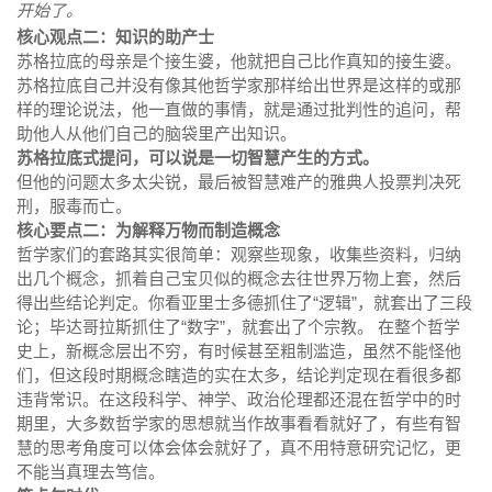
开始了。
核心观点二：知识的助产士
苏格拉底的母亲是个接生婆，他就把自己比作真知的接生婆。
苏格拉底自己并没有像其他哲学家那样给出世界是这样的或那
样的理论说法，他一直做的事情，就是通过批判性的追问，帮
助他人从他们自己的脑袋里产出知识。
苏格拉底式提问，可以说是一切智慧产生的方式。
但他的问题太多太尖锐，最后被智慧难产的雅典人投票判决死
刑，服毒而亡。
核心要点二：为解释万物而制造概念
哲学家们的套路其实很简单：观察些现象，收集些资料，归纳
出几个概念，抓着自己宝贝似的概念去往世界万物上套，然后
得出些结论判定。你看亚里士多德抓住了“逻辑”，就套出了三段
论；毕达哥拉斯抓住了“数字”，就套出了个宗教。 在整个哲学
史上，新概念层出不穷，有时候甚至粗制滥造，虽然不能怪他
们，但这段时期概念瞎造的实在太多，结论判定现在看很多都
违背常识。在这段科学、神学、政治伦理都还混在哲学中的时
期里，大多数哲学家的思想就当作故事看看就好了，有些有智
慧的思考角度可以体会体会就好了，真不用特意研究记忆，更
不能当真理去笃信。