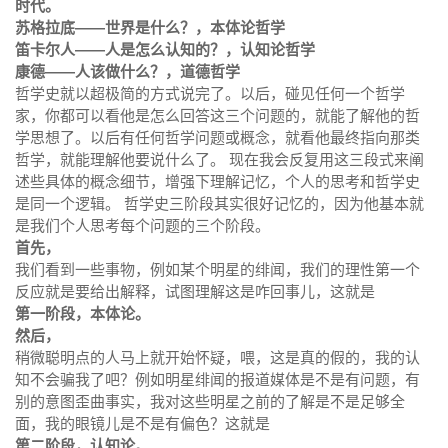
时代。
苏格拉底——世界是什么？，本体论哲学
笛卡尔人——人是怎么认知的？，认知论哲学
康德——人该做什么？，道德哲学
哲学史就以超极简的方式说完了。以后，碰见任何一个哲学
家，你都可以看他是怎么回答这三个问题的，就能了解他的哲
学思想了。以后有任何哲学问题或概念，就看他最终指向那类
哲学，就能理解他要说什么了。 现在我会反复用这三段式来阐
述些具体的概念细节，增强下理解记忆，个人的思考和哲学史
是同一个逻辑。 哲学史三阶段其实很好记忆的，因为他基本就
是我们个人思考每个问题的三个阶段。
首先，
我们看到一些事物，例如某个明星的绯闻，我们的理性第一个
反应就是要给出解释，试图理解这是咋回事儿，这就是
第一阶段，本体论。
然后，
稍微聪明点的人马上就开始怀疑，喂，这是真的假的，我的认
知不会骗我了吧？例如明星绯闻的报道媒体是不是有问题，有
别的意图歪曲事实，我对这些明星之前的了解是不是足够全
面，我的眼镜儿是不是有偏色？这就是
第二阶段，认知论。