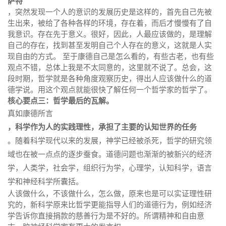
萨特
，突然发现一个人的意识的发展历史是这样的，首先自己先被
生出来，被给了各种各样的环境，存在着，而后才慢慢有了自
我意识。存在先于意义。很好，因此，人最应该做的，是理解
自己的存在，找到甚至发明自己个人存在的意义，这就是人实
现自由的方式。 至于康德自己是怎么看的，有些古老，也有些
观点不错，总体上我是不太同意的，这里就不说了。总会，这
段时期，哲学就是各种角度观察历史，得出人应该做什么的道
德学说。用这个观点就能很快了解任何一个哲学家的哲学了。
核心要点三：哲学最后的瓦解。
真如康德所言
，科学作为人的实践理性，承担了主要的认知世界的任务
。随着科学现代以来的发展，神学已经被杀死，哲学的研究领
域也在被一点点的逐步蚕食。道德问题也渐渐的被新兴的经济
学，人类学，社会学，组织行为学，心理学，认知科学，语言
学和神经科学所囊括。
人该做什么，不该做什么，怎么做，原来也是可以实证理性研
究的，新科学原来比哲学更能指导人们的道德行为，例如经济
学告诉你直接捐款的慈善行为是不好的。所谓精神和自由意