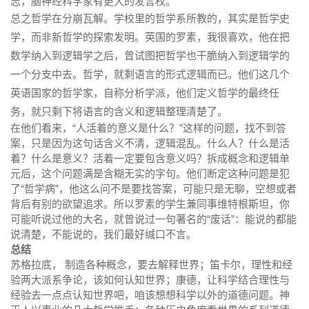
志，脑神经科学家有更大的发言权。
总之哲学在分崩瓦解。学校里的哲学系所教的，其实是哲学史
学，而非新哲学的探索发明。英国的罗素，我很喜欢，他在把
数学纳入到逻辑学之后，曾试图把哲学也干脆纳入到逻辑学的
一个分支中去。哲学，就剩语言的形式逻辑而已。他们这几个
英语国家的哲学家，自称分析学派，他们定义哲学的最终任
务，就只剩下将语言的含义和逻辑整理清楚了。
在他们看来，“人活着的意义是什么？”这样的问题，找不到答
案，只是因为这句话含义不清，逻辑混乱。什么人？什么是活
着？什么是意义？活着一定要包含意义吗？拆成概念和逻辑单
元后，这个问题满是含糊无实的字句。他们断定这种问题是犯
了“哲学病”，他这么问不是要找答案，可能只是无聊，空想或者
背后有别的欲望追求。所以罗素的学生兼同事维特根斯坦，你
可能听说过他的大名，就曾说过一句著名的“废话”：能说的都能
说清楚，不能说的，我们最好缄口不言。
总结
苏格拉底， 制造各种概念，要去解释世界；笛卡尔，理性和经
验两大派系争论，该如何认知世界；康德，让科学结合理性与
经验去一点点认知世界吧，咱该想想科学以外的道德问题。神