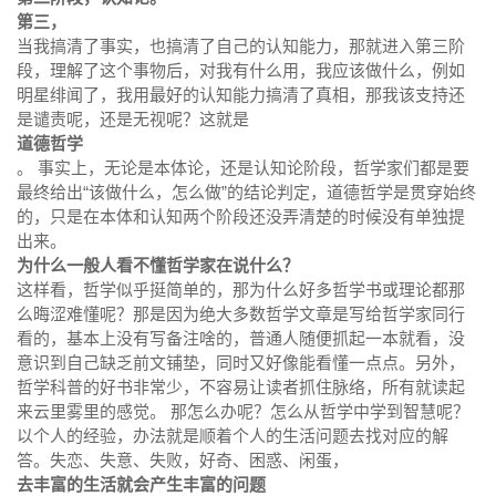
第三，
当我搞清了事实，也搞清了自己的认知能力，那就进入第三阶
段，理解了这个事物后，对我有什么用，我应该做什么，例如
明星绯闻了，我用最好的认知能力搞清了真相，那我该支持还
是谴责呢，还是无视呢？这就是
道德哲学
。 事实上，无论是本体论，还是认知论阶段，哲学家们都是要
最终给出“该做什么，怎么做”的结论判定，道德哲学是贯穿始终
的，只是在本体和认知两个阶段还没弄清楚的时候没有单独提
出来。
为什么一般人看不懂哲学家在说什么？
这样看，哲学似乎挺简单的，那为什么好多哲学书或理论都那
么晦涩难懂呢？那是因为绝大多数哲学文章是写给哲学家同行
看的，基本上没有写备注啥的，普通人随便抓起一本就看，没
意识到自己缺乏前文铺垫，同时又好像能看懂一点点。另外，
哲学科普的好书非常少，不容易让读者抓住脉络，所有就读起
来云里雾里的感觉。 那怎么办呢？怎么从哲学中学到智慧呢？
以个人的经验，办法就是顺着个人的生活问题去找对应的解
答。失恋、失意、失败，好奇、困惑、闲蛋，
去丰富的生活就会产生丰富的问题