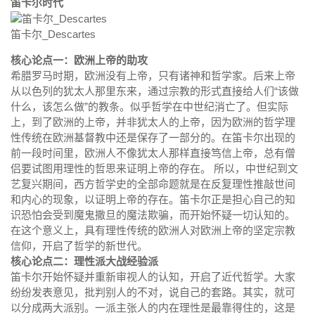
笛卡尔时代
笛卡尔_Descartes
核心论点一：欧洲上帝的助攻
希腊罗马时期，欧洲没有上帝，只有诸神和哲学家。后来上帝
从以色列的犹太人那里东来，通过宗教的形式直接给人们“该做
什么，该怎么做”的教条。似乎哲学在中世纪消亡了。但实际
上，到了欧洲的上帝，并非犹太人的上帝，因为欧洲的哲学理
性传统在欧洲基督教中还是保存了一部分的。在笛卡尔出现的
前一段时间里，欧洲人不像犹太人那样直接笃信上帝，总有僧
侣要试图用理性的哲思来证明上帝的存在。 所以，中世纪到文
艺复兴期间，西方哲学史的全部命题就是在反复理性推敲世间
和内心的现象，以证明上帝的存在。笛卡尔正是担心自己的知
识恐怕会受到魔鬼撒旦的魔法欺骗，而开始怀疑一切认知的。
在这个意义上，具有理性传统的欧洲人对欧洲上帝的坚定宗教
信仰，开启了哲学的新世代。
核心论点二：理性派大战经验派
笛卡尔开始怀疑并重新审视人的认知，开启了近代哲学。大家
纷纷发表意见，批判别人的不对，说自己的套路。其实，就可
以分成两大派别。一派主张人的内在理性是最靠得住的，这是