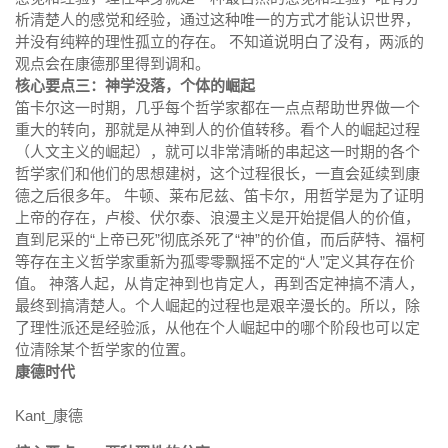
析清楚人的感觉和经验，通过这种唯一的方式才能认识世界，
并没有纯粹的理性孤立的存在。 不知道说明白了没有，两派的
观点会在康德那里得到调和。
核心要点三：神学没落，个体的崛起
笛卡尔这一时期，几乎每个哲学家都在一点点帮助世界做一个
重大的转向，那就是从神到人的价值转移。看个人的崛起过程
（人文主义的崛起），就可以非常清晰的串起这一时期的各个
哲学家们和他们的思想建树，这个过程很长，一直会延续到康
德之后很多年。 牛顿、莱布尼兹、笛卡尔，用哲学是为了证明
上帝的存在，卢梭、伏尔泰、浪漫主义是开始提倡人的价值，
直到尼采的“上帝已死”彻底杀死了“神”的价值，而后萨特、福柯
等存在主义哲学家重新为孤零零飘摇不定的“人”定义其存在价
值。 神落人起，从肯定神到也肯定人，再到否定神搞不清人，
最终到搞清楚人。个人崛起的过程也是艰辛漫长的。所以，除
了理性派还是经验派，从他在个人崛起中的哪个阶段也可以定
位清除某个哲学家的位置。
康德时代
Kant_康德