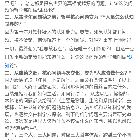
里呢？”，总之都是探究世界的真相或起源的问题。讨论这类问
题的哲学都叫做“本体论”。
二、从笛卡尔到康德之前，哲学核心问题变为了“人是怎么认知
世界的？”
因为笛卡尔开始怀疑人的认知能力。想想，如果认知都有问
题，搞不清楚，何谈解答上一个问题呢，对吧？事实上他怀疑
一切，最终想到“我思故我在”，这是唯一不用怀疑的，由这一点
出发重新确定我们能知道什么。讨论这类问题的哲学都叫做“
认
知
论”。
三、从康德之后，核心问题再次变化，变为“人应该做什么？”
因为康德解决（注意，不是解答，后面会有具体说明）了以上
俩问题，人终于回想起来，我问那俩问题的最终目的是什么，
当然是指导我们如何生活，如何行动了。 从这以后，慢慢的，
本体论的问题都交给科学（主要是物理、生物和系统科学）去
解释，近来认知论的问题随着信息论、脑神经和认知科学的发
展，也逐步交由科学去探索。剩下的哲学问题主要就是研究道
德，道德就是指导人该做什么不该做什么的东西，所以也可以
称为“道德哲学”。
好了，三个人，三大问题，对应三大哲学体系，跨越三个不同