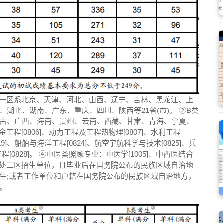
。一区系北京、天津、河北、山西、辽宁、吉林、黑龙江、上
湖北、湖南、广东、重庆、四川、陕西等21省(市)。 ②B类
古、广西、海南、贵州、云南、西藏、甘肃、青海、宁夏、
冶金工程[0806]、动力工程及工程热物理[0807]、水利工程
819]、船舶与海洋工程[0824]、航空宇航科学与技术[0825]、兵
工程[0828]。 ④中医类照顾专业：中医学[1005]、中西医结合
报考地处二区招生单位，且毕业后在国务院公布的民族区域自治地
生;或者工作单位和户籍在国务院公布的民族区域自治地方，
。