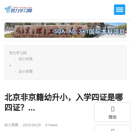
努力学习网
幼小初高
>
幼小家教
北京非京籍幼升小，入学四证是哪
四证？...
微信
幼小家教
-
2025-04-29
0
Views