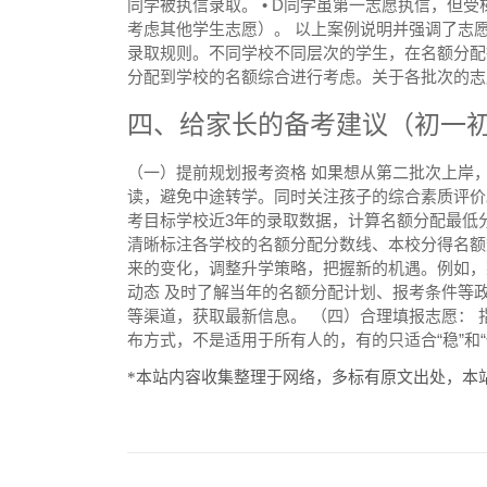
同学被执信录取。
• D同学虽第一志愿执信，但
考虑其他学生志愿）。
以上案例说明并强调了志
录取规则。不同学校不同层次的学生，在名额分配
分配到学校的名额综合进行考虑。关于各批次的志
四、给家长的备考建议（初一
（一）提前规划报考资格 如果想从第二批次上岸
读，避免中途转学。同时关注孩子的综合素质评价
考目标学校近3年的录取数据，计算名额分配最低分
清晰标注各学校的名额分配分数线、本校分得名额
来的变化，调整升学策略，把握新的机遇。例如，某
动态 及时了解当年的名额分配计划、报考条件等
等渠道，获取最新信息。 （四）合理填报志愿： 
布方式，不是适用于所有人的，有的只适合“稳”和“
*本站内容收集整理于网络，多标有原文出处，本