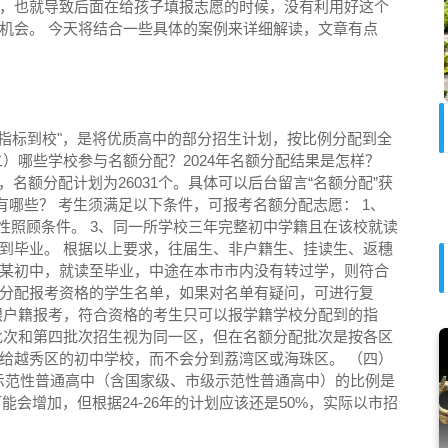
，也就导致后面在给孩子填报志愿的时候，没有利用好这个
机会。 今天将结合一些具体的案例来详细解读，文章有点
"指标到校"，是将优质高中的部分招生计划，按比例分配到全
）哪些学校参与名额分配？2024年名额分配结果是怎样？
区，名额分配计划为26031个。具体可以后台留言“名额分配”获
件有哪些？ 考生须满足以下条件，可报考名额分配志愿： 1、
性照顾条件。 3、同一所学校三年完整初中学籍且在该校就读
到毕业。 根据以上要求，往届生、非户籍生、挂读生、返穗
某初中，就读至毕业，中途在本市市内没有转过学，则符合
分配报考资格的学生名单，如果对名单有疑问，可进行复
跟户籍报考，符合资格的考生只可以报学籍学校分配到的指
批次和第四批次招生视为同一区，但在名额分配批次是按各区
给越秀区的初中学校，而不会分到荔湾区或海珠区。 （四）
办示范性普通高中（含国家级、市级示范性普通高中）的比例是
能会增加，但根据24-26年的计划应该还是50%，实际以市招