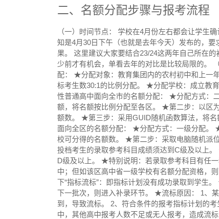
二、名额分配步骤与报考流程
（一）时间节点： 学校在4月份左右都会让学生确
知是4月30日下午（也就是去年今天）发布的，要求
果。 这里建议大家要结合23/24这两年自己所
少前才有机会，单看去年的对比是比较局限的。 
配： ★分配对象：教育集团内的农村初中和上一
标考生数30:1的比例分配。 ★分配学校：成立
性普通高中面向全市的名额分配： ★分配方式：
额，将名额按比例分配至各区。 ★第二步：以区
额数。 ★第三步：采用GUID随机函数算法，将
面向全区的名额分配： ★分配方式：一级分配。
校可分得的名额数。 ★第二步：采取电脑随机派位
投档考生的录取参考科目成绩须达到C级及以上。
D级及以上。 ★特别说明：若录取参考科目有任
中；但如该区高中省一级学校有名额分配资格，则
下“指标流标”：即指标计划没有成功录取到学生。
下一批次，则进入补录环节。 ★流标原因： 1
到，导致流标。 2、符合条件的报考指标计划的考
中，其他高中报考人数不足或无人报考，造成流标（