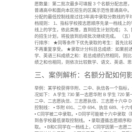
愿数量：第二批次最多可填报 3 个名额分配志愿
普通高中和面向本区招生的区属示范性普通高中。
分配的最低控制线是过往3年高中录取分数线的平均值下降
档规则： 1、指标学校按志愿顺序先录一档线上的
线上的学生，依此类推，直到招生计划完成； 3、
的招生计划，将投放到后续批次继续完成。 （五
行排序： ★同等条件下优先录取的考生：首先比较
不再重复享受。 ★录取计分科目总成绩：如果前
学、英语三科成绩之和：若总成绩仍然相同，则比
绩之和也相同，则依次比较数学、语文、英语、思
三、案例解析：名额分配如何
举例：某学校获得华附、二中、执信各一个指标
况如下：
A 学生 730 第一志愿华附 B 学生 72
二中、二志愿执信、三志愿执信、三志愿十六中 D 
控制线：
• 华附 691、二中 694、执信 689、十六
• C同学被二中录取。
• D同学可能被十六中录取
到各学校最低录取控制线。
• 录取遵循志愿顺序
取。
• B和C同学在一档线上，C同学因第一志愿