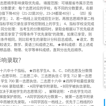
，志愿顺序影响录取优先级。 填报范围：可填报省市属示范性
 分数要求：每个志愿对应的学校，有不同的分数要求。名额
40分（21-22是20分，23-24都是40分）。 （四）投
学生； 2、若一档线上没完成招生计划，再按志愿顺序录二档
指标学校只录在该学校控制线上的学生； 4、指标学校没完成
）同分处理： 当考生的分数相同时，录取会根据以下优先级进
是否享受了“同等条件下优先录取”的政策，如果已享受，则
述条件相同，则比较考生的录取计分科目总成绩。 ★语文、数
较语文、数学、英语三科成绩之和。 ★单科成绩：若上述成
想品德、物理、化学等单科成绩，直到分出先后顺序。
影响录取？
，十六中十个指标。
★四名学生A、B、C、D的志愿及分数情
0 第一志愿华附、二志愿二中、三志愿执信 C 学生 712 第一志愿
学生 700 第一志愿执信、二志愿十六中
★四所学校最低录取
中 666 录取结果：
• A同学被华附录取。
• B同学被执信录取。
（取决于其他学生的志愿情况）。
解释说明：
• 四名学生均达
和梯度保护原则。
• A同学因校内分数第一，被第一志愿华附录
二中而被优先录取。
• B同学因在一档线上，优先于二档线的D