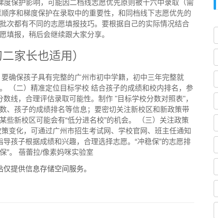
受梯度保护影响，可能因二档线志愿优先原则被十六中录取（需
愿顺序和梯度保护在录取中的重要性，和同档线下志愿优先的
批次都有不同的志愿填报技巧。要根据自己的实际情况结合
愿填报，稍后会继续跟大家分享。
初二家长也适用）
，要确保孩子具有完整的广州市初中学籍，初中三年完整就
。 （二）精准定位目标学校 结合孩子的成绩和校内排名，参
数线，合理评估录取可能性。制作 "目标学校分数对照表"，
数、孩子的成绩排名等信息；要密切关注新校区和新政策带
些新校区可能会有“低分进名校”的机会。 （三）关注政策
政策变化，可通过广州市招生考试网、学校官网、班主任通知
指导孩子根据成绩和兴趣，合理选择志愿。“冲稳保”的志愿排
保”。 蓓蕾拉/像素妈咪实验室
站仅提供信息存储空间服务。