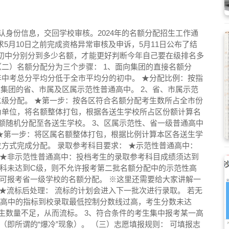
认身份信息，交回学校审核。2024年的名额分配招生工作通
5月10日之前完成资格异常审核及申诉，5月11日公布了结
在的初中分别分到多少名额，才能更好判断今年自己要在级排名多
（二）名额分配分为三个步骤： 1、面向集团的直接名额分
年中考总分平均分低于全市平均分的初中。 ★分配比例：按指
教育集团的省、市属及区属示范性普通高中。 2、省、市属示范
二级分配。 ★第一步：按各区符合名额分配考生数所占全市份
为单位，将名额整体打包，根据各送生学校所占区份额计算名
名额随机分配至各送生学校。 3、区属示范性、省一级普通高中
 ★第一步：将区属名额整体打包，根据比例计算本区各送生学
方式完成分配。 录取参考科目要求： ★示范性普通高中：
 ★非示范性普通高中：投档考生的录取参考科目成绩须达到
一科未达到C级，则不允许报考第二批名额分配中的示范性高
可报考省一级学校的名额分配。 ※这里还需要给大家讲解一
 ★流标后处理： 流标的计划会进入下一批次进行录取。 若无
、某高中的指标到校录取最低控制分数线过高，考生分数未达
生数量不足，从而流标。 3、符合条件的考生集中报考某一高
即所谓的“爆冷”现象）。 （三）志愿填报规则： 可填报志