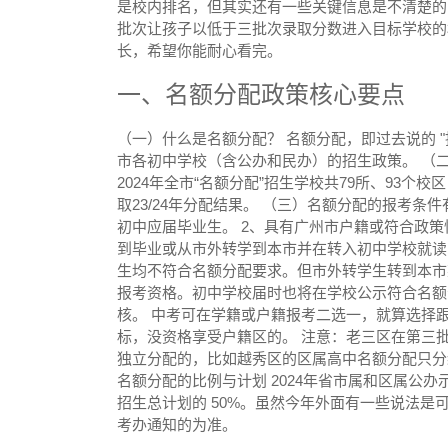
是校内排名，但其实还有一些关键信息是不清楚的
批次让孩子以低于三批次录取分数进入目标学校的
长，希望你能耐心看完。
一、名额分配政策核心要点
（一）什么是名额分配？ 名额分配，即过去说的 
市各初中学校（含公办和民办）的招生政策。 （二
2024年全市“名额分配”招生学校共79所、93个校
取23/24年分配结果。 （三）名额分配的报考条
初中应届毕业生。 2、具有广州市户籍或符合政策
到毕业或从市外转学到本市并在转入初中学校就读
生均不符合名额分配要求。但市外转学生转到本市
报考资格。初中学校届时也将在学校公示符合名额
核。 中考可在学籍或户籍报考二选一，就算选择
标，没资格享受户籍区的。 注意：老三区在第三
独立分配的，比如越秀区的区属高中名额分配只分
名额分配的比例与计划 2024年省市属和区属公
招生总计划的 50%。虽然今年外面有一些说法是可
考办通知的为准。