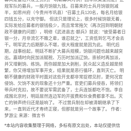
规军队的募兵，一般月饷银九钱。召募来的士兵月饷银则减
半，如思州府（今贵州岑巩县）“召募土兵120名，每名月给银
四钱五分，以充守御。 但这只是理论上，很多时候饷银无着，
实际发给应募者的银钱极少，而且常常拖欠（再次回到明朝财
政不健康的问题），明修《武进县志·额兵》就说：“彼受募者日
银一分，月非流乞不赡之辈，谁忍就之“，工资低到乞丐才会去
干。明军武力后期那么不堪，很大程度就是因为此。 明代后
期，战事纷起，明廷不断扩大募兵规模，饷银问题也越来越突
出。嘉靖时向民加派赋税、万历时加派辽饷，崇祯时再加派，
并又增剿饷、练饷。而你越是加大剥削，民众起义造反越是频
繁，你又得增加军事开支，结果就是恶行循环，直到灭亡。 明
朝不健康的财政平时面对这些开支都非常捉襟见肘，更何况官
侵饷、欠饷不发的现象还十分严重。官吏们募兵侵吞，将领们
带兵时克扣，故不要说军需武备了，士兵连饭都吃不饱。李自
成围北京时，明廷居然连边军的开拔费和伙食费都拿不出。灭
亡的钟声终归还是敲响了。 不过营兵制在却被清朝继承了下
来，一直到近代才寿终正寝，但那就是另一个故事了。 作者：
梦游尘 来源：微言书
*本站内容收集整理于网络，多标有原文出处，本站仅提供信