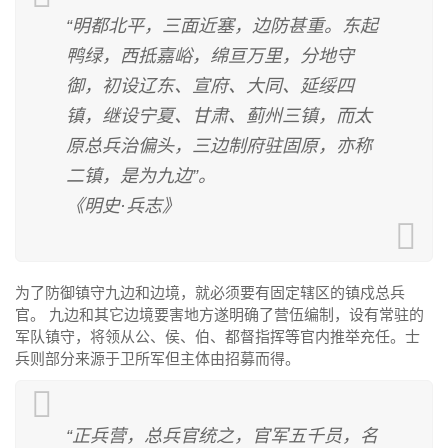
“明都北平，三面近塞，边防甚重。东起
鸭绿，西抵嘉峪，绵亘万里，分地守
御，初设辽东、宣府、大同、延绥四
镇，继设宁夏、甘肃、蓟州三镇，而太
原总兵治偏头，三边制府驻固原，亦称
二镇，是为九边”。
《明史·兵志》
为了防御镇守九边和边境，就必须要有固定辖区的镇戍总兵
官。 九边和其它边境要害地方遂明确了营伍编制，设有常驻的
军队镇守，将领从公、侯、伯、都督指挥等官内推举充任。士
兵则部分来源于卫所军但主体由招募而得。
“正兵营，总兵官统之，官军五千员，名