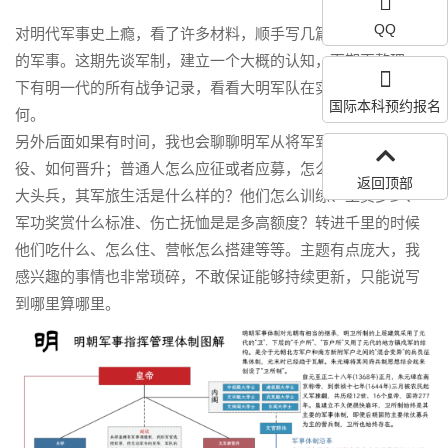
QQ
对明代军事史上瘾，看了许多材料，顺手写几篇漫谈聊聊明朝
的军事。这期先谈军制，建立一个大概的认知，下期再整理一
下有明一代的所有战争记录，看看大明军队在实际中表现几
国际本科预约报名
何。
另外后面如果有时间，我也会聊聊明军从将军到士兵如何服
役、如何晋升；普通人怎么应征或者应募，怎么走到军营变成
返回顶部
大头兵，其军旅生活是什么样的？他们怎么训练、工资多少、
军功奖赏什么标准、伤亡抚恤是是多高额度？转进千里的时候
他们吃什么、怎么住、营帐怎么搭建等等。主题有点庞大，我
感兴趣的事情也非常琐碎，不敢保证能够持续更新，只能说写
到哪里算哪里。