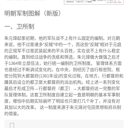
明朝军制图解（新版）
一、卫所制
朱元璋起家初期，他的军队谈不上有什么固定的编制。对元朝
来说，他不过是诸多“反贼”中的一个，而这些“反贼”相对于
元庭
的正规军不过是武装起来的平头百姓，实在说不上有什么稳定
的编制。直到经过战争的洗练和筛选，朱元璋做大做强之后才
于1364年立部伍法，始行统一编制的卫所制度。 管理体系方面
也是经过不断调试变化的。在中央，则经历了由行枢密院、枢
密分院到
大都督府
(1361年设)的变化过程。在地方，行都督府和
踵其后设立的都卫是大都督府的派出机构。经上述一系列变化
最后才形成卫所→行都督府（都卫）→大都督府这一完整的军
队管理体制。这套卫所制度自建立起一直是明朝的基本军事制
度，哪怕中后期实际崩坏了明廷也只是打几个补丁，并没有对
其加以大的改革。 这一制度来源于朱元璋对屯田思想和府兵制
的借鉴。