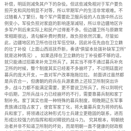
补偿，明廷则减免其户下的杂役。但这些减免相对于军户要负
担开支和风险明显不对等，所以早期军户的生活非常艰难。不
过随着人丁繁衍，每个军户需要赴卫服兵役的人在族中所占比
例变小，军役负担对家庭的影响逐渐减轻，所以非边疆地区许
多军户到后来实际上和民户过得差不多。但边疆卫所与原籍常
常相距很远，清勾解补费时费财，故负担依然沉重。尽管如
此，边疆地区的卫所也往往军伍空缺，因此补伍先由在卫立籍
的壮丁补役（上面山西巡抚乔新，奏请“俱留本处拨补缺军卫所”
就是这种情况）。 如果选择在卫立籍的壮丁补役都不够的话，
就只能通过招募来补充卫所兵了。其实当不得不通过募兵补充
卫所的时候，整个制度其实已经差不多崩坏了，不过明廷面对
募兵的庞大开支，一直对军户改革拖拖拉拉。 前面讲过虽然都
是兵农合一，但唐朝的府兵在兵源素质上还较卫所制突出许
多，战斗力都不能满足需要，更不要说卫所兵了。所以到明代
中后期，卫所兵战斗力已经崩坏的不行，需要靠募兵制和家丁
制补充。家丁其实也是一种特殊的募兵制度，明晚期辽东军事
贵族通过隐占家丁，使官军家丁化，将大量募兵变为将帅的私
兵和家丁，将领通过这种形式与士兵建立更稳固的联系，进而
形成比较强力的指挥和相对精锐的战斗力。 究其根本，明朝统
治者并非不知道卫所制的坏处，而是明朝一直不健康的财政根