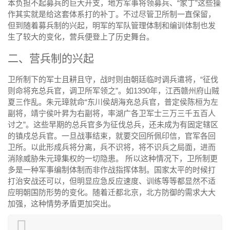
本负担不起募兵的巨大开支，地方军事将领募兵、“家丁”这些操
作其实就是给这套体系打的补丁。不过尽管卫所制一直保留，
但到随着募兵制的兴起，明军的军队管理体制和编训体制也发
生了较大的变化，营兵便登上了历史舞台。
二、营兵制的兴起
卫所制下的军士且耕且守，战时则由朝廷临时调兵遣将，“征伐
则命将充总兵官，调卫所军领之”。如1390年，江西赣州府山贼
夏三作乱。朱元璋就命“东川侯胡海充总兵官，普定侯陈桓为左
副将，靖宁侯叶昇为右副将，率湖广各卫军士三万三千五百人
讨之”。这些早期的总兵官多为征伐总兵，还未成为有固定辖区
的镇戍总兵官。一旦战事结束，就要交回所佩印信，官军各回
卫所。以此形成兵将分离，兵不识将，将不识兵之局面，进而
消除威胁朱元璋集权的一切隐患。 所以这种情况下，卫所制更
多是一种军事编制体制而非作战指挥体制。国家太平的时候打
打治安战还可以，但明显应急反应速度、训练等等都显然不适
应明朝国防形势的变化。随着迁都北京，北方防御的需求大大
加强，这种情势矛盾更加突出。