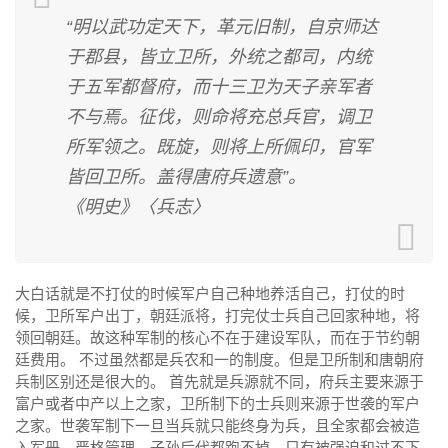
“明以武功定天下，革元旧制，自京师达
于郡县，皆立卫所，外统之都司，内统
于五军都督府，而十三卫为天子亲军者
不与焉。征伐，则命将充总兵官，调卫
所军领之。既旋，则将上所佩印，官军
皆回卫所。盖得唐府兵遗意”。
《明史》〈兵志〉
大白话就是不打仗的时候军户自己种地养活自己，打仗的时
候，卫所军户出丁，朝廷派将，打完仗士兵自己回家种地，将
领回朝廷。故这种军制的核心不在于建设军队，而在于节约朝
廷费用。 不过虽然都是兵农和一的制度。但是
卫所制
和唐朝府
兵制区别还是很大的。 首先就是兵源就不同，府兵主要来源于
富户或者中产以上之家，卫所制下的士兵则来源于世袭的军户
之家。世袭军制下一旦当兵就只能终身为兵，且全家都会被造
入军册，严格管理，子孙后代都跑不掉，只有被强迫和过不下