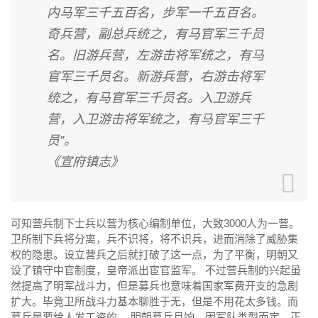
内马军三千五百名，步军一千五百名。
奇兵营，副总兵统之，有马官军三千员
名。旧游兵营，左游击将军统之，有马
官军三千员名。新游兵营，右游击将军
统之，有马官军三千员名。入卫游兵
营，入卫游击将军统之，有马官军三千
员”。
《宣府镇志》
可知营兵制下士兵以营为核心编制单位，大致3000人为一营。
卫所制下兵将分离，兵不识将，将不识兵，进而消除了威胁集
权的隐患。设立营兵之后就打破了这一点，为了平衡，明朝又
设了镇守中官制度，皇帝派出宦官监军。 不过营兵制的兴起虽
然提高了明军战斗力，但是募兵也意味着国家军费开支的急剧
扩大。毕竟卫所战斗力基本聊胜于无，但是不用花太多钱。而
募兵是要给人发工资的。 明朝募兵月饷，因军队类型而定。正