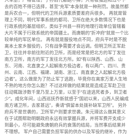
去的百姓不得已选择，甚至“充军”本身就是一种刑罚。故虽然都
是
兵农合一
，但明代的卫所兵源素质要差府兵很多。 再就是管
理上不同，明代军事系统的都司、卫所在绝大多数情况下也是
行政系统的基层组织，类似于州县一样的地理行政单位管辖着
大片不属于行政系统的帝国疆土。而唐朝的”折冲府“就是一个比
较单纯的军区单位。 再有就是服役地点不同，府兵平时是不脱
离本土家乡服役的，只有战争需要才会远调。但明卫所正军赴
卫，往往并非前往附近的卫所，而是经常是把北方的军丁发往
南方卫所，南方的军丁发往北方所。如“有以陕西、山西、山
东、河南、北直隶之人起解南方极边者，有以两广、四川、贵
州、云南、江西、福建、湖南、浙江、南直隶之人起解北方极
边者”。这么做是为了防止军丁逃跑，毕竟你在离家万里人生地
不熟的地方你怎么跑？不过这样做的结果就是造成正军赴卫往
往动辄跋涉数千里乃至上万里，以至于“在途逃死者多，到卫者
少”。成化年间，山西巡抚乔新就感于“国初以来，山西人民编成
南方诸卫所，去家甚远”，奏请“俱留本处拨补缺军卫所”。 另外
府兵不是世袭的，卫所军户则要求世袭。朱元璋这么做其意义
在于试图帮助明朝政府永远有效掌握兵源，并将军费开支成少
到最小，尽可能避免唐朝府兵的衰落的结局，当然事后结果并
不理想。 军户自己需要负担军装的供办以及军役的继补，作为