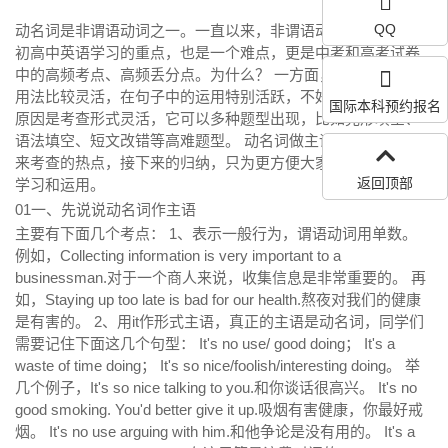
QQ
动名词是非谓语动词之一。一直以来，非谓语动词是的学习是
初高中英语学习的重点，也是一个难点，更是中考和高考试卷
中的高频考点、高频丢分点。为什么？
一方面，知识点太多，
用法比较灵活，在句子中的运用特别活跃，不好把握。
另一个
国际本科预约报名
原因是考查形式灵活，它可以多种题型出现，比如完形填空、
语法填空、短文改错等高难题型。
动名词做主语和宾语是多年
来考查的热点，接下来的归纳，只为更方便大家对这些考点的
返回顶部
学习和运用。
01
一、先说说动名词作主语
主要有下面几个考点：
1、表示一般行为，谓语动词用单数。
例如，Collecting information is very important to a
businessman.对于一个商人来说，收集信息是非常重要的。
再
如，Staying up too late is bad for our health.熬夜对我们的健康
是有害的。
2、用it作形式主语，真正的主语是动名词，同学们
需要记住下面这几个句型：
It's no use/ good doing；
It's a
waste of time doing；
It's so nice/foolish/interesting doing。
举
几个例子，It's so nice talking to you.和你谈话很高兴。
It's no
good smoking. You'd better give it up.吸烟有害健康，你最好戒
烟。
It's no use arguing with him.和他争论是没有用的。
It's a