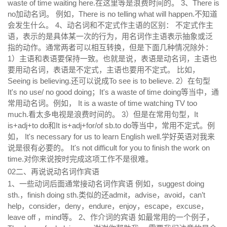
waste of time waiting here.在这里等是浪费时间的。
3、There is
no加动名词。
例如，There is no telling what will happen.不知道
会发生什么。
4、动名词和不定式作主语的区别：
不定式作主
语，表示的是具体某一次的行为，用名词作主语表示抽象或泛
指的动作。通常两者可以相互转换，但是下面几种情况除外：
1）主语和表语要保持一致。也就是说，表语是动名词，主语也
要用动名词，表语是不定式，主语也要用不定式。
比如，
Seeing is believing.还可以说成To see is to believe.
2）在句型
It's no use/ no good doing；It's a waste of time doing等当中，通
常用动名词。例如，
It is a waste of time watching TV too
much.看太多电视是浪费时间的。
3）但是在常用句型，It
is+adj+to do和It is+adj+for/of sb.to do等当中，常用不定式。例
如，
It's necessary for us to learn English well.学好英语对我来
说是很有必要的。
It's not difficult for you to finish the work on
time.对你来说按时完成这项工作不是很难。
02
二、再说说动名词作宾语
1、一些动词后面通常接动名词作宾语
例如，suggest doing
sth.，finish doing sth.类似的还admit，advise，avoid，can’t
help，consider，deny，endure，enjoy，escape，excuse，
leave off ，mind等。
2、作介词的宾语
如最常用的一个例子，