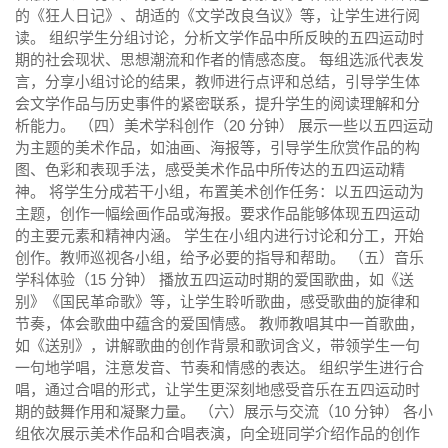
的《狂人日记》、胡适的《文学改良刍议》等，让学生进行阅
读。 组织学生分组讨论，分析文学作品中所反映的五四运动时
期的社会现状、思想潮流和作者的情感态度。 每组选派代表发
言，分享小组讨论的结果，教师进行点评和总结，引导学生体
会文学作品与历史事件的紧密联系，提升学生的阅读理解和分
析能力。 （四）美术学科创作（20 分钟） 展示一些以五四运动
为主题的美术作品，如油画、海报等，引导学生欣赏作品的构
图、色彩和表现手法，感受美术作品中所传达的五四运动精
神。 将学生分成若干小组，布置美术创作任务：以五四运动为
主题，创作一幅绘画作品或海报。要求作品能够体现五四运动
的主要元素和精神内涵。 学生在小组内进行讨论和分工，开始
创作。教师巡视各小组，给予必要的指导和帮助。 （五）音乐
学科体验（15 分钟） 播放五四运动时期的爱国歌曲，如《送
别》《国民革命歌》等，让学生聆听歌曲，感受歌曲的旋律和
节奏，体会歌曲中蕴含的爱国情感。 教师教唱其中一首歌曲，
如《送别》，讲解歌曲的创作背景和歌词含义，带领学生一句
一句地学唱，注意发音、节奏和情感的表达。 组织学生进行合
唱，通过合唱的形式，让学生更深刻地感受音乐在五四运动时
期的鼓舞作用和凝聚力量。 （六）展示与交流（10 分钟） 各小
组依次展示美术作品和合唱表演，向全班同学介绍作品的创作