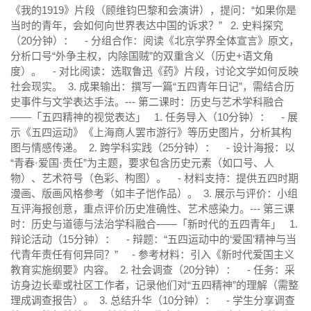
《我的1919》片段（顾维钧巴黎和会演讲），提问：“如果你是
当时的青年，会如何向世界表达中国的诉求？” 2. 史料探究
（20分钟）： - 分组合作：阅读《北京学界全体宣言》原文，
分析口号“外争主权，内除国贼”的双重含义（历史+语文角
度）。 - 对比阅读：选取鲁迅《药》片段，讨论文学如何反映
社会现实。 3. 成果输出：撰写一篇“五四青年日记”，需结合历
史事件与文学表达手法。--- 第二课时：历史与艺术学科融合
——「五四精神的视觉表达」 1. 任务导入（10分钟）： - 展
示《五四运动》《上海商人罢市游行》等历史图片，分析其构
图与情感传递。 2. 跨学科实践（25分钟）： - 设计海报：以
“青春·爱国·责任”为主题，要求包含历史元素（如口号、人
物）、艺术符号（色彩、构图）。 - 材料支持：提供五四时期
漫画、版画风格参考（如丰子恺作品）。 3. 展示与评价：小组
互评海报创意，重点评价历史准确性、艺术感染力。--- 第三课
时：历史与道德与法治学科融合——「新时代的五四青年」 1.
辩论活动（15分钟）： - 辩题：“五四运动中的‘爱国’精神与当
代青年责任有何异同？” - 参考材料：引入《新时代爱国主义
教育实施纲要》内容。 2. 社会调查（20分钟）： - 任务：采
访身边长辈或社区工作者，记录他们对“五四精神”的理解（需整
理成调查报告）。 3. 总结升华（10分钟）： - 学生分享调查