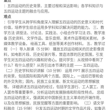
重点
：五四运动的历史背景、主要过程和深远影响；各学科知识与
五四运动主题的融合与应用。
难点
：引导学生从跨学科角度深入理解五四运动的历史意义和时代
价值，培养学生综合运用多学科知识解决问题的能力。 三、教
学方法 讲授法、讨论法、实践法、小组合作学习法 四、教学准
备 历史资料、文学作品、音乐音频、美术作品等相关素材。 多
媒体教学设备。 绘画工具、纸张等美术创作材料。 五、教学过
程 （一）导入新课（5 分钟） 播放五四运动相关的历史影像资
料，如电影片段、历史纪录片等，营造浓厚的历史氛围，引发
学生对五四运动的兴趣和好奇心。提问学生：从视频中看到了
什么？有什么感受？从而引出本节课的主题 —— 五四运动。
（二）历史学科知识讲解（10 分钟） 运用 PPT 展示五四运动
的背景，包括国际和国内两个方面。国际上，一战后巴黎和会
的外交失败；国内，民族工业发展、新文化运动的思想解放
等。 详细讲述五四运动的经过，包括学生游行、工人罢工、商
人罢市等重要事件，分析运动的发展脉络和阶段性特点。 总结
五四运动的意义，强调其对中国新民主主义革命的开端作用，
以及在思想解放、民族觉醒等方面的重要影响。 （三）语文学
科融合（15 分钟） 分发五四运动时期的文学作品片段，如鲁迅