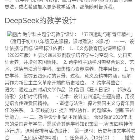
想法，或者希望加入更多教学活动，都能随时告诉我。
DeepSeek的教学设计
跨学科主题学习教学设计：「五四运动与新青年精神」
（适用于初中八年级历史课程，课时建议：3课时） --- 一、设
计依据与目标 课程标准依据： 1. 《义务教育历史课程标准
（2022年版）》要求通过案例教学培养学生时空观念、史料实
证素养，并增强家国情怀。 2. 跨学科主题学习需整合语文、艺
术、道德与法治等学科，聚焦核心素养培养。教学目标： 1. 历
史学科：掌握五四运动的背景、过程、意义及精神内涵，理解
其作为新民主主义革命开端的历史地位。 2. 跨学科整合： -
语文：通过五四时期文学作品（如鲁迅《狂人日记》、郭沫若
诗歌）分析时代精神。 - 艺术：设计五四运动主题海报，用视
觉语言传递爱国精神。 - 道德与法治：探讨爱国主义与青年责
任的关系。 3. 实践能力：提升团队协作、问题解决、创新表达
等能力。--- 二、教学设计框架 主题情境： 假设你是1919年北
京的爱国青年学生，需联合其他学科知识策划一场“五四精神传
承行动”。课时安排与活动设计： 第一课时：历史与语文学科融
合——「五四运动的呐喊」 1. 任务导入（10分钟）： - 播放