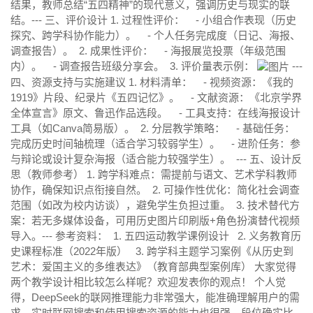
结果，教师总结“五四精神”的现代意义，强调历史与现实的联
结。--- 三、评价设计 1. 过程性评价： - 小组合作表现（历史
探究、跨学科协作能力）。 - 个人任务完成度（日记、海报、
调查报告）。 2. 成果性评价： - 海报展览投票（年级范围
内）。 - 调查报告班级分享会。 3. 评价量表示例：
---
四、资源支持与实施建议 1. 材料清单： - 视频资源：《我的
1919》片段、纪录片《五四记忆》。 - 文献资源：《北京学界
全体宣言》原文、鲁迅作品选段。 - 工具支持：在线海报设计
工具（如Canva简易版）。 2. 分层教学策略： - 基础任务：
完成历史时间轴梳理（适合学习较弱学生）。 - 进阶任务：参
与辩论或设计复杂海报（适合能力较强学生）。 --- 五、设计反
思（教师参考） 1. 跨学科难点：需提前与语文、艺术学科教师
协作，确保知识点衔接自然。 2. 可操作性优化：简化社会调查
范围（如改为校内访谈），避免学生负担过重。 3. 技术替代方
案：若无多媒体设备，可用历史图片印刷版+角色扮演替代视频
导入。--- 参考资料： 1. 五四运动教学课例设计 2. 义务教育历
史课程标准（2022年版） 3. 跨学科主题学习案例《从历史到
艺术：爱国主义的多维表达》（教育部典型案例库） 大家觉得
两个教学设计相比较怎么样呢？欢迎发表你的观点！ 个人觉
得，DeepSeek的联网推理能力非常强大，能准确理解用户的需
求，实时联网搜索和使用搜索资源的能力也很强，段位确实比