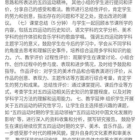
思路和所表达的五四运动精神。 其他小组的学生进行提问和评
价，分享自己的感受和看法。教师进行总结性评价，肯定学生
的努力和创意，指出存在的问题和不足之处，提出改进的建
议。 （七）课堂总结（5 分钟） 与学生一起回顾本节课所学的
内容，包括五四运动的历史知识、语文学科的文学分析、美术
学科的创作体验和音乐学科的歌曲学唱。 强调五四运动跨学科
主题学习的意义，鼓励学生在今后的学习中，学会从不同学科
的角度去思考和理解历史事件，培养综合运用多学科知识的能
力。 六、教学评价 过程性评价：观察学生在课堂讨论、小组合
作、创作过程中的参与度、表现和进步情况，及时给予鼓励和
指导。 作品评价：对学生的美术作品和合唱表演进行评价，从
作品的创意、表现力、主题传达等方面进行综合考量，肯定学
生的努力和成果。 总结性评价：通过课堂提问、课后作业等方
式，考查学生对五四运动相关历史知识的掌握程度，以及对跨
学科学习方法的理解和运用能力。 七、教学延伸 组织学生开展
关于五四运动的研究性学习，让学生自主选择感兴趣的课题，
如 “五四运动时期的学生运动领袖”“五四运动对中国文化发展的
影响” 等，进行深入的资料收集和分析，撰写研究报告。 鼓励学
生在课后继续欣赏五四运动时期的文学、美术、音乐作品，进
一步感受那个时代的精神风貌，提升自身的文化素养和审美水
平。 教学环节的时间安排、融合学科的具体内容等方面有调整