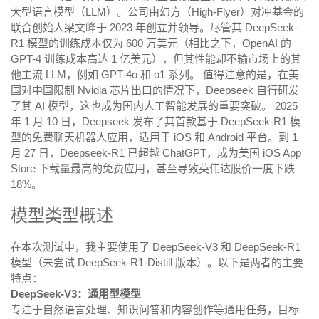
大型语言模型（LLM）。公司由幻方（High-Flyer）对冲基金的
联合创始人梁文峰于 2023 年创立并领导。尽管其 DeepSeek-
R1 模型的训练成本仅为 600 万美元（相比之下，OpenAI 的
GPT-4 训练成本高达 1 亿美元），但其性能却不输市场上的其
他主流 LLM，例如 GPT-4o 和 o1 系列。 值得注意的是，在美
国对中国限制 Nvidia 芯片出口的情况下，Deepseek 自行研发
了其 AI 模型，这也成为国内人工智能发展的重要突破。 2025
年 1 月 10 日，Deepseek 发布了其首款基于 DeepSeek-R1 模
型的免费聊天机器人应用，适用于 iOS 和 Android 平台。到 1
月 27 日，Deepseek-R1 已超越 ChatGPT，成为美国 iOS App
Store 下载量最高的免费应用，甚至导致英伟达股价一度下跌
18%。
模型类型概述
在本次测试中，我主要使用了 DeepSeek-V3 和 DeepSeek-R1
模型（未尝试 DeepSeek-R1-Distill 版本）。以下是两者的主要
特点：
DeepSeek-V3：通用型模型
专注于自然语言处理、知识问答和内容创作等通用任务，目标