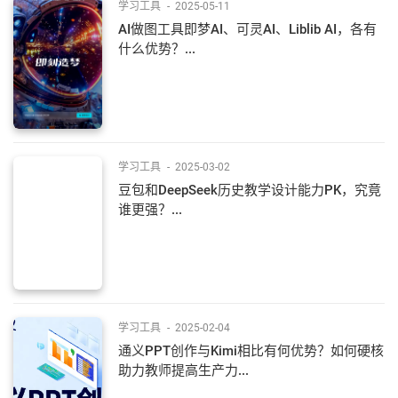
学习工具
-
2025-05-11
AI做图工具即梦AI、可灵AI、Liblib AI，各有
什么优势？...
学习工具
-
2025-03-02
豆包和DeepSeek历史教学设计能力PK，究竟
谁更强？...
学习工具
-
2025-02-04
通义PPT创作与Kimi相比有何优势？如何硬核
助力教师提高生产力...